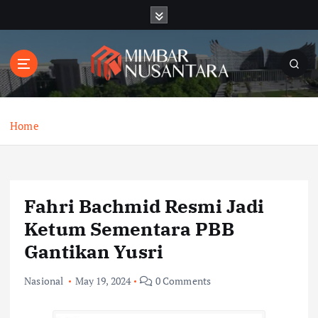
S
k
i
p
t
o
c
o
Home
n
t
e
n
Fahri Bachmid Resmi Jadi
t
Ketum Sementara PBB
Gantikan Yusri
Nasional
May 19, 2024
0 Comments