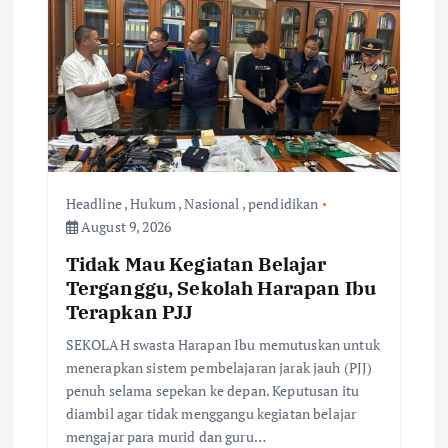
a
t
i
o
n
Headline
,
Hukum
,
Nasional
,
pendidikan
August 9, 2026
Tidak Mau Kegiatan Belajar
Terganggu, Sekolah Harapan Ibu
Terapkan PJJ
SEKOLAH swasta Harapan Ibu memutuskan untuk
menerapkan sistem pembelajaran jarak jauh (PJJ)
penuh selama sepekan ke depan. Keputusan itu
diambil agar tidak menggangu kegiatan belajar
mengajar para murid dan guru…