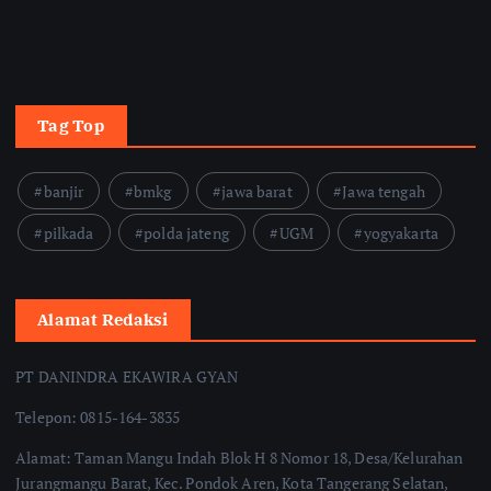
Tag Top
banjir
bmkg
jawa barat
Jawa tengah
pilkada
polda jateng
UGM
yogyakarta
Alamat Redaksi
PT DANINDRA EKAWIRA GYAN
Telepon: 0815-164-3835
Alamat: Taman Mangu Indah Blok H 8 Nomor 18, Desa/Kelurahan
Jurangmangu Barat, Kec. Pondok Aren, Kota Tangerang Selatan,