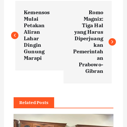
P
Kemensos
Romo
o
Mulai
Magniz:
Petakan
Tiga Hal
s
Aliran
yang Harus
Lahar
Diperjuang
t
Dingin
kan
Gunung
Pemerintah
Marapi
an
n
Prabowo-
Gibran
a
v
i
Related Posts
g