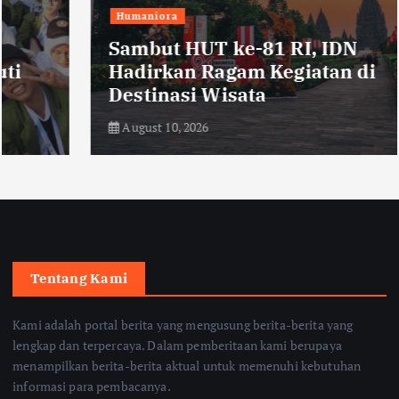
Humaniora
Sambut HUT ke-81 RI, IDN
Hadirkan Ragam Kegiatan di
Destinasi Wisata
August 10, 2026
Tentang Kami
Kami adalah portal berita yang mengusung berita-berita yang
lengkap dan terpercaya. Dalam pemberitaan kami berupaya
menampilkan berita-berita aktual untuk memenuhi kebutuhan
informasi para pembacanya.