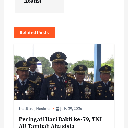
Koalisi
n
a
v
Related Posts
i
g
a
t
i
Institusi
,
Nasional
July 29, 2026
o
Peringati Hari Bakti ke-79, TNI
AU Tambah Alutsista