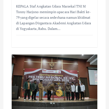
n
KEPALA Staf Angkatan Udara Marsekal TNI M
Tonny Harjono memimpin upacara Hari Bakti ke-
79 yang digelar secara sederhana namun khidmat
di Lapangan Dirgantara Akademi Angkatan Udara
di Yogyakarta, Rabu. Dalam…