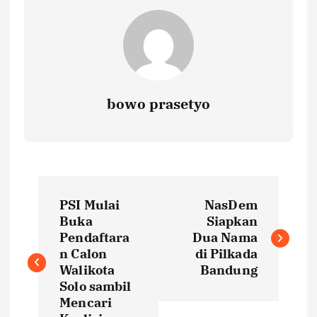
bowo prasetyo
P
PSI Mulai
NasDem
o
Buka
Siapkan
Pendaftara
Dua Nama
s
n Calon
di Pilkada
Walikota
Bandung
t
Solo sambil
Mencari