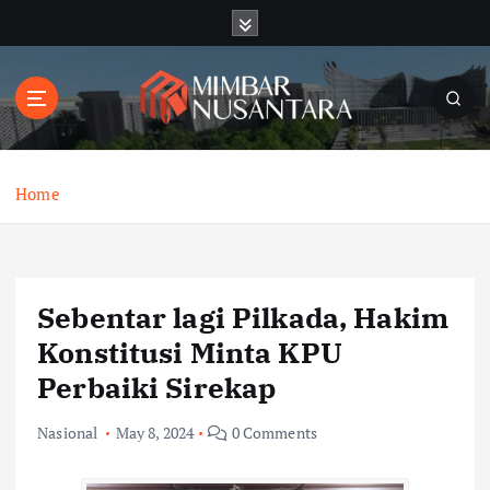
S
k
i
p
t
o
c
o
Home
n
t
e
n
Sebentar lagi Pilkada, Hakim
t
Konstitusi Minta KPU
Perbaiki Sirekap
Nasional
May 8, 2024
0 Comments