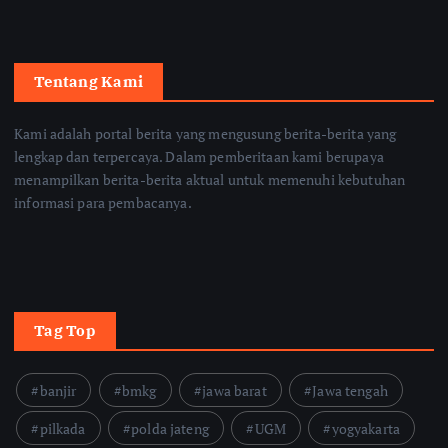
Tentang Kami
Kami adalah portal berita yang mengusung berita-berita yang
lengkap dan terpercaya. Dalam pemberitaan kami berupaya
menampilkan berita-berita aktual untuk memenuhi kebutuhan
informasi para pembacanya.
Tag Top
banjir
bmkg
jawa barat
Jawa tengah
pilkada
polda jateng
UGM
yogyakarta