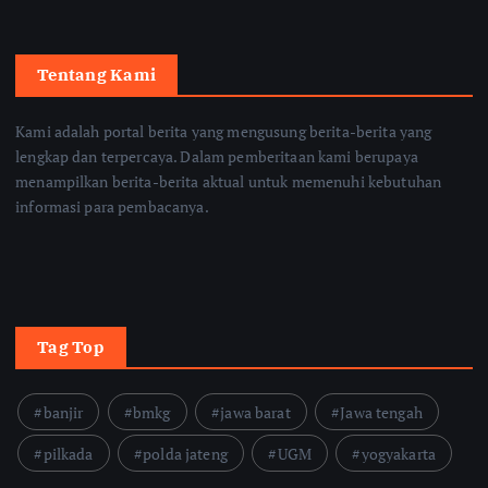
Tentang Kami
Kami adalah portal berita yang mengusung berita-berita yang
lengkap dan terpercaya. Dalam pemberitaan kami berupaya
menampilkan berita-berita aktual untuk memenuhi kebutuhan
informasi para pembacanya.
Tag Top
banjir
bmkg
jawa barat
Jawa tengah
pilkada
polda jateng
UGM
yogyakarta