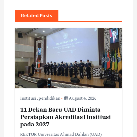
a
v
Related Posts
i
g
a
t
i
Institusi
,
pendidikan
August 4, 2026
o
11 Dekan Baru UAD Diminta
Persiapkan AkreditasI Institusi
n
pada 2027
REKTOR Universitas Ahmad Dahlan (UAD)