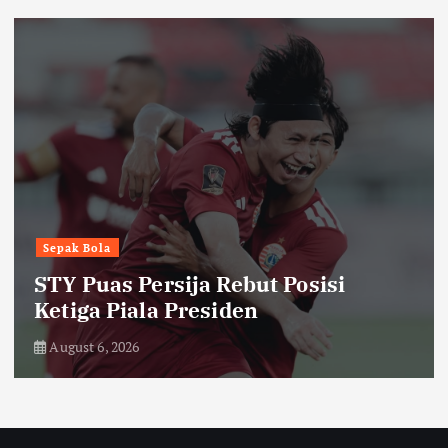
Headline
Humaniora
Kepala SPPG Jayapura Resmi
Dicopot usai Insiden Keracunan
Menu MBG
August 6, 2026