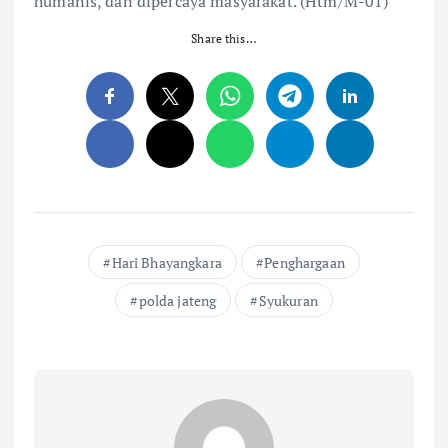
humanis, dan dipercaya masyarakat. (Htm/M-01)
Share this…
Hari Bhayangkara
Penghargaan
polda jateng
Syukuran