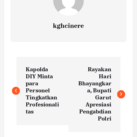
kghcinere
P
Kapolda
Rayakan
o
DIY Minta
Hari
para
Bhayangkar
s
Personel
a, Bupati
Tingkatkan
Garut
t
Profesionali
Apresiasi
tas
Pengabdian
Polri
n