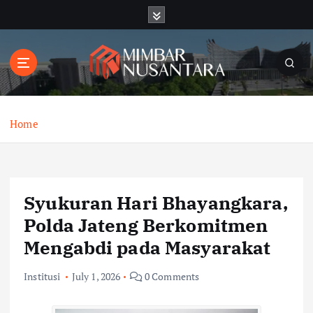
S
k
i
p
t
o
c
o
Home
n
t
e
n
Syukuran Hari Bhayangkara,
t
Polda Jateng Berkomitmen
Mengabdi pada Masyarakat
Institusi
July 1, 2026
0 Comments