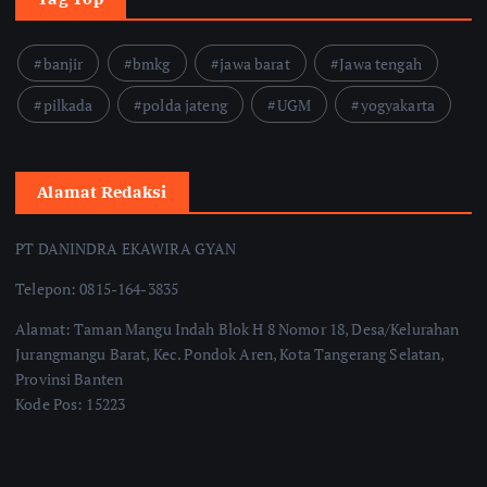
banjir
bmkg
jawa barat
Jawa tengah
pilkada
polda jateng
UGM
yogyakarta
Alamat Redaksi
PT DANINDRA EKAWIRA GYAN
Telepon: 0815-164-3835
Alamat: Taman Mangu Indah Blok H 8 Nomor 18, Desa/Kelurahan
Jurangmangu Barat, Kec. Pondok Aren, Kota Tangerang Selatan,
Provinsi Banten
Kode Pos: 15223