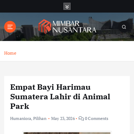
S
k
i
p
t
o
c
o
Home
n
t
e
n
Empat Bayi Harimau
t
Sumatera Lahir di Animal
Park
Humaniora
,
Pilihan
May 23, 2026
0 Comments