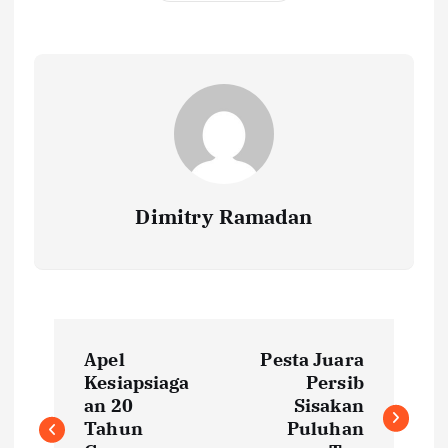
Dimitry Ramadan
P
Apel
Pesta Juara
o
Kesiapsiaga
Persib
an 20
Sisakan
s
Tahun
Puluhan