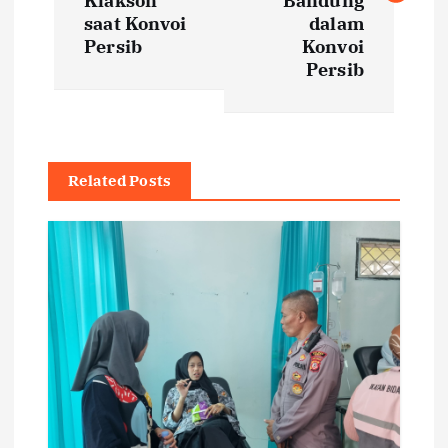
Klakson
Bandung
t
saat Konvoi
dalam
Persib
Konvoi
Persib
n
a
v
Related Posts
i
g
a
t
i