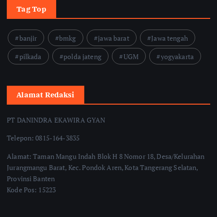
Tag Top
banjir
bmkg
jawa barat
Jawa tengah
pilkada
polda jateng
UGM
yogyakarta
Alamat Redaksi
PT DANINDRA EKAWIRA GYAN
Telepon: 0815-164-3835
Alamat: Taman Mangu Indah Blok H 8 Nomor 18, Desa/Kelurahan
Jurangmangu Barat, Kec. Pondok Aren, Kota Tangerang Selatan,
Provinsi Banten
Kode Pos: 15223