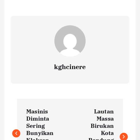
kghcinere
P
Masinis
Lautan
o
Diminta
Massa
Sering
Birukan
s
Bunyikan
Kota