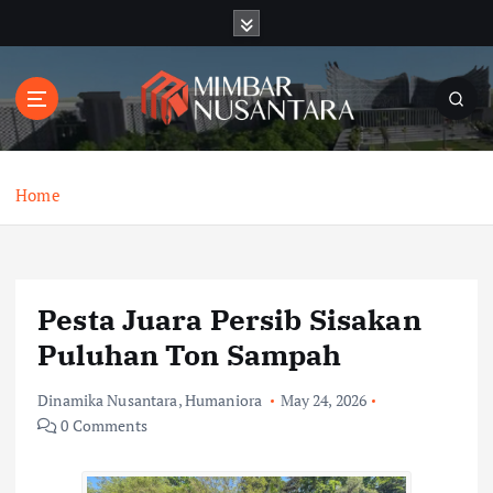
S
k
i
p
t
o
c
o
Home
n
t
e
n
Pesta Juara Persib Sisakan
t
Puluhan Ton Sampah
Dinamika Nusantara
,
Humaniora
May 24, 2026
0 Comments