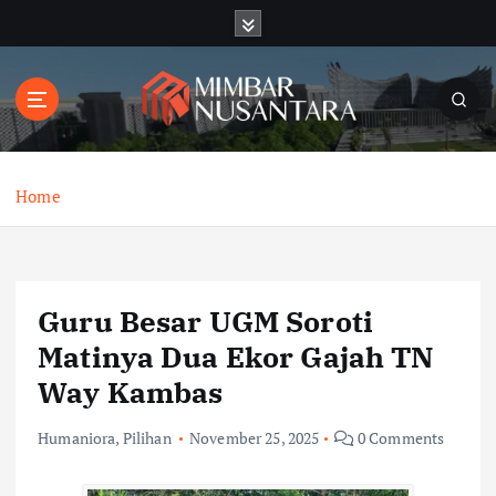
S
k
i
p
t
o
c
o
Home
n
t
e
n
Guru Besar UGM Soroti
t
Matinya Dua Ekor Gajah TN
Way Kambas
Humaniora
,
Pilihan
November 25, 2025
0 Comments