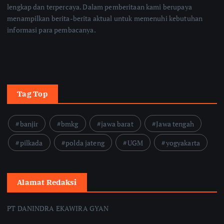
lengkap dan terpercaya. Dalam pemberitaan kami berupaya
menampilkan berita-berita aktual untuk memenuhi kebutuhan
informasi para pembacanya.
Tag Top
banjir
bmkg
jawa barat
Jawa tengah
pilkada
polda jateng
UGM
yogyakarta
Alamat Redaksi
PT DANINDRA EKAWIRA GYAN