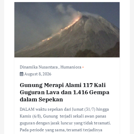
i
g
a
t
i
Dinamika Nusantara
,
Humaniora
August 8, 2026
o
Gunung Merapi Alami 117 Kali
Guguran Lava dan 1.416 Gempa
n
dalam Sepekan
DALAM waktu sepekan dari Jumat (31/7) hingga
Kamis (6/8), Gunung terjadi sekali awan panas
guguran dengan jarak luncur yang tidak teramati.
Pada periode yang sama, teramati terjadinya