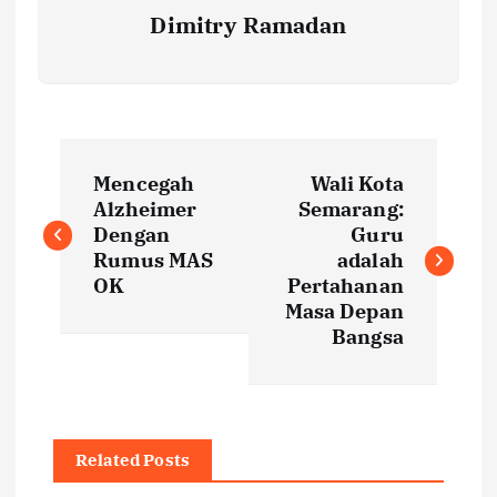
Dimitry Ramadan
P
Mencegah
Wali Kota
o
Alzheimer
Semarang:
Dengan
Guru
s
Rumus MAS
adalah
OK
Pertahanan
t
Masa Depan
Bangsa
n
a
Related Posts
v