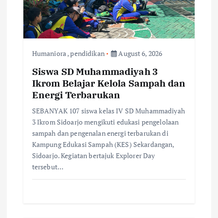
i
o
n
Humaniora
,
pendidikan
August 6, 2026
Siswa SD Muhammadiyah 3
Ikrom Belajar Kelola Sampah dan
Energi Terbarukan
SEBANYAK 107 siswa kelas IV SD Muhammadiyah
3 Ikrom Sidoarjo mengikuti edukasi pengelolaan
sampah dan pengenalan energi terbarukan di
Kampung Edukasi Sampah (KES) Sekardangan,
Sidoarjo. ​Kegiatan bertajuk Explorer Day
tersebut…