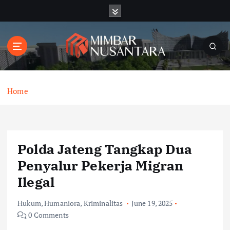
S
k
i
p
t
o
c
o
Home
n
t
e
n
Polda Jateng Tangkap Dua
t
Penyalur Pekerja Migran
Ilegal
Hukum
,
Humaniora
,
Kriminalitas
June 19, 2025
0 Comments