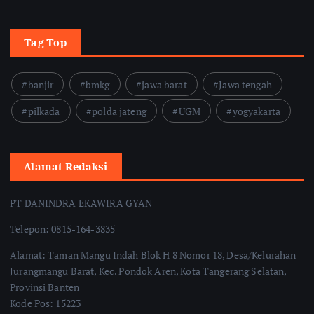
Tag Top
banjir
bmkg
jawa barat
Jawa tengah
pilkada
polda jateng
UGM
yogyakarta
Alamat Redaksi
PT DANINDRA EKAWIRA GYAN
Telepon: 0815-164-3835
Alamat: Taman Mangu Indah Blok H 8 Nomor 18, Desa/Kelurahan
Jurangmangu Barat, Kec. Pondok Aren, Kota Tangerang Selatan,
Provinsi Banten
Kode Pos: 15223