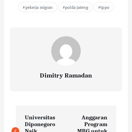
pekerja migran
polda jateng
tppo
Dimitry Ramadan
P
Universitas
Anggaran
o
Diponegoro
Program
Naik
MBG untuk