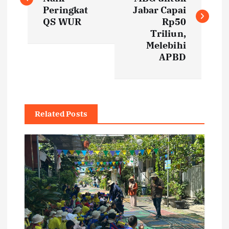
s
Peringkat
Jabar Capai
QS WUR
Rp50
t
Triliun,
Melebihi
APBD
n
a
v
Related Posts
i
g
a
t