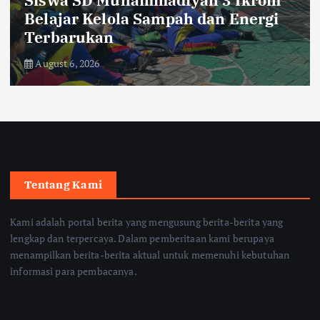
mmadiyah 3 Ikrom
PLN UP3 Pemat
 Sampah dan Energi
Tegaskan tidak 
Listrik
August 6, 2026
Tentang Kami
Kami adalah portal berita yang mengusung berita-berita yang
lengkap dan terpercaya. Dalam pemberitaan kami berupaya
menampilkan berita-berita aktual untuk memenuhi kebutuhan
informasi para pembacanya.