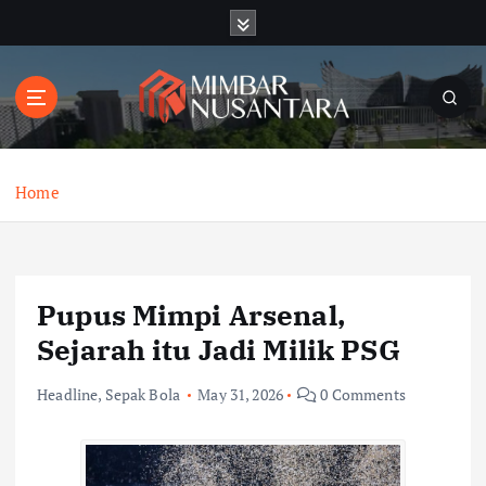
S
k
i
p
t
o
c
o
Home
n
t
e
n
Pupus Mimpi Arsenal,
t
Sejarah itu Jadi Milik PSG
Headline
,
Sepak Bola
May 31, 2026
0 Comments