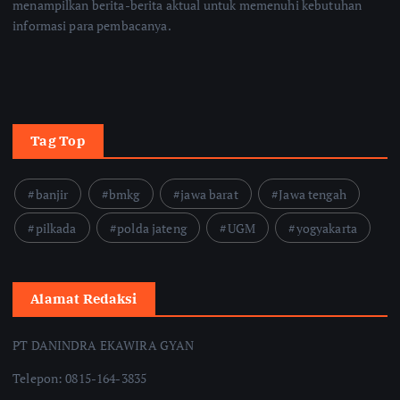
menampilkan berita-berita aktual untuk memenuhi kebutuhan
informasi para pembacanya.
Tag Top
banjir
bmkg
jawa barat
Jawa tengah
pilkada
polda jateng
UGM
yogyakarta
Alamat Redaksi
PT DANINDRA EKAWIRA GYAN
Telepon: 0815-164-3835