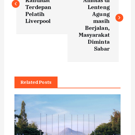
Kandidat
Amblas di
s
Terdepan
Lenteng
Pelatih
Agung
t
Liverpool
masih
Berjalan,
Masyarakat
n
Diminta
Sabar
a
v
i
Related Posts
g
a
t