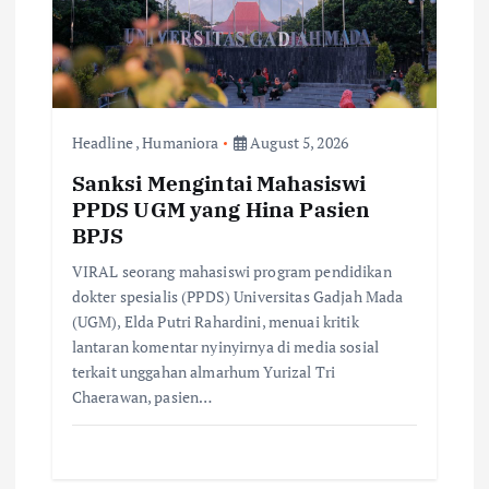
i
o
n
Headline
,
Humaniora
August 5, 2026
Sanksi Mengintai Mahasiswi
PPDS UGM yang Hina Pasien
BPJS
VIRAL seorang mahasiswi program pendidikan
dokter spesialis (PPDS) Universitas Gadjah Mada
(UGM), Elda Putri Rahardini, menuai kritik
lantaran komentar nyinyirnya di media sosial
terkait unggahan almarhum Yurizal Tri
Chaerawan, pasien…