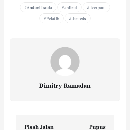
Andoni Iraola
anfield
liverpool
Pelatih
the reds
Dimitry Ramadan
P
Pisah Jalan
Pupus