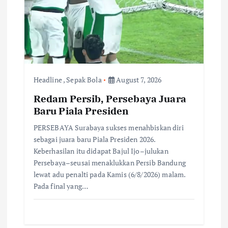
t
i
o
n
Headline
,
Sepak Bola
August 7, 2026
Redam Persib, Persebaya Juara
Baru Piala Presiden
PERSEBAYA Surabaya sukses menahbiskan diri
sebagai juara baru Piala Presiden 2026.
Keberhasilan itu didapat Bajul Ijo–julukan
Persebaya–seusai menaklukkan Persib Bandung
lewat adu penalti pada Kamis (6/8/2026) malam.
Pada final yang…