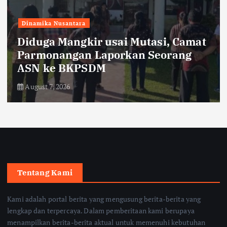
Dinamika Nusantara
Diduga Mangkir usai Mutasi, Camat
Parmonangan Laporkan Seorang
ASN ke BKPSDM
August 7, 2026
Tentang Kami
Kami adalah portal berita yang mengusung berita-berita yang
lengkap dan terpercaya. Dalam pemberitaan kami berupaya
menampilkan berita-berita aktual untuk memenuhi kebutuhan