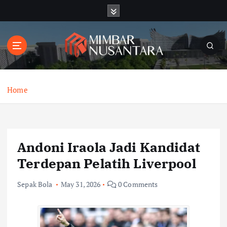
S
k
i
p
t
o
c
o
Home
n
t
e
n
Andoni Iraola Jadi Kandidat
t
Terdepan Pelatih Liverpool
Sepak Bola
May 31, 2026
0 Comments