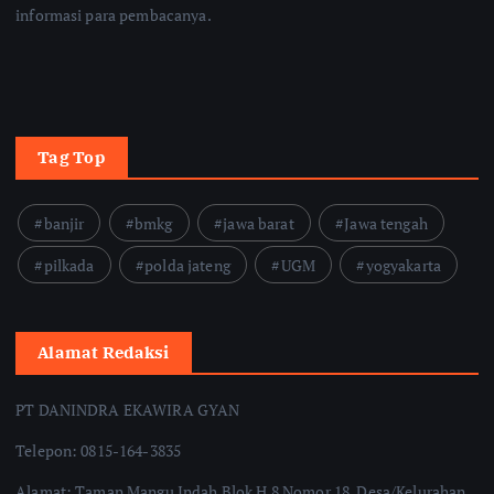
informasi para pembacanya.
Tag Top
banjir
bmkg
jawa barat
Jawa tengah
pilkada
polda jateng
UGM
yogyakarta
Alamat Redaksi
PT DANINDRA EKAWIRA GYAN
Telepon: 0815-164-3835
Alamat: Taman Mangu Indah Blok H 8 Nomor 18, Desa/Kelurahan