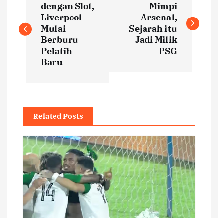
o
dengan Slot,
Mimpi
Liverpool
Arsenal,
s
Mulai
Sejarah itu
Berburu
Jadi Milik
t
Pelatih
PSG
Baru
n
a
Related Posts
v
i
g
a