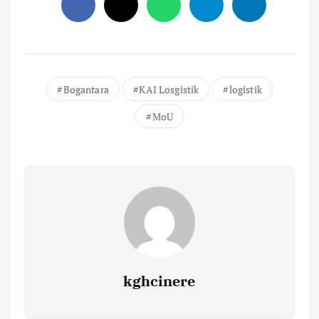
Bogantara
KAI Losgistik
logistik
MoU
kghcinere