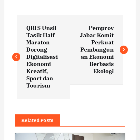
P
QRIS Unsil
Pemprov
o
Tasik Half
Jabar Komit
Maraton
Perkuat
s
Dorong
Pembangun
Digitalisasi
an Ekonomi
t
Ekonomi
Berbasis
Kreatif,
Ekologi
Sport dan
n
Tourism
a
v
Related Posts
i