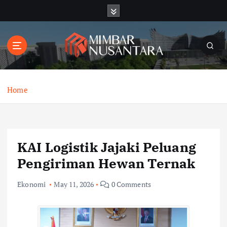
S
k
i
p
t
o
c
o
Home
n
t
e
n
KAI Logistik Jajaki Peluang
t
Pengiriman Hewan Ternak
Ekonomi
May 11, 2026
0 Comments