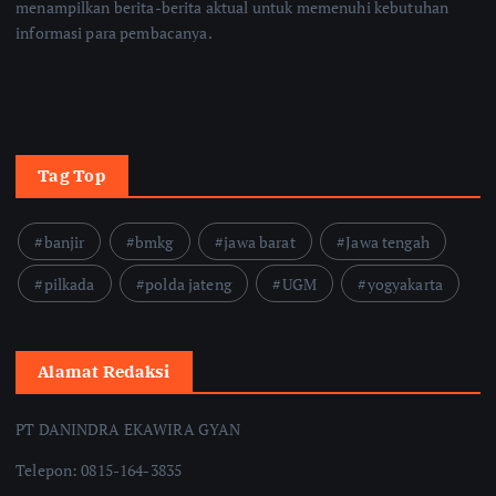
menampilkan berita-berita aktual untuk memenuhi kebutuhan
informasi para pembacanya.
Tag Top
banjir
bmkg
jawa barat
Jawa tengah
pilkada
polda jateng
UGM
yogyakarta
Alamat Redaksi
PT DANINDRA EKAWIRA GYAN
Telepon: 0815-164-3835