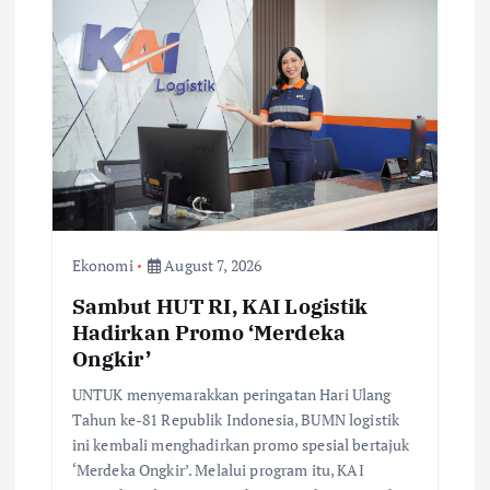
g
a
t
i
o
Ekonomi
August 7, 2026
n
Sambut HUT RI, KAI Logistik
Hadirkan Promo ‘Merdeka
Ongkir’
UNTUK menyemarakkan peringatan Hari Ulang
Tahun ke-81 Republik Indonesia, BUMN logistik
ini kembali menghadirkan promo spesial bertajuk
‘Merdeka Ongkir’. Melalui program itu, KAI