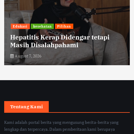
Ekonomi
Sambut HUT RI, KAI Logistik
Hadirkan Promo ‘Merdeka Ongkir’
August 7, 2026
Tentang Kami
Kami adalah portal berita yang mengusung berita-berita yang
lengkap dan terpercaya. Dalam pemberitaan kami berupaya