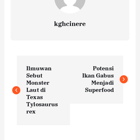
kghcinere
P
Ilmuwan
Potensi
o
Sebut
Ikan Gabus
Monster
Menjadi
s
Laut di
Superfood
Texas
t
Tylosaurus
rex
n
a