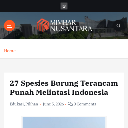
S
k
i
p
t
o
c
o
Home
n
t
e
n
27 Spesies Burung Terancam
t
Punah Melintasi Indonesia
Edukasi
,
Pilihan
June 3, 2026
0 Comments