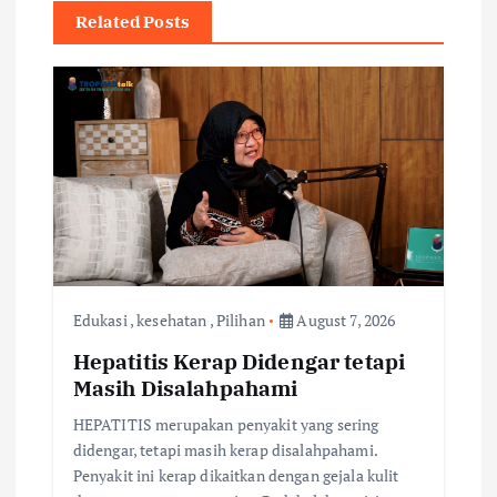
Related Posts
v
i
g
a
t
i
Edukasi
,
kesehatan
,
Pilihan
August 7, 2026
Hepatitis Kerap Didengar tetapi
o
Masih Disalahpahami
n
HEPATITIS merupakan penyakit yang sering
didengar, tetapi masih kerap disalahpahami.
Penyakit ini kerap dikaitkan dengan gejala kulit