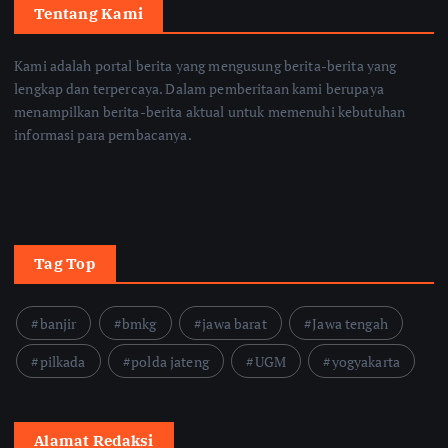
Tentang Kami
Kami adalah portal berita yang mengusung berita-berita yang
lengkap dan terpercaya. Dalam pemberitaan kami berupaya
menampilkan berita-berita aktual untuk memenuhi kebutuhan
informasi para pembacanya.
Tag Top
banjir
bmkg
jawa barat
Jawa tengah
pilkada
polda jateng
UGM
yogyakarta
Alamat Redaksi