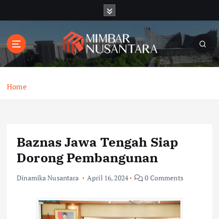
S
k
i
p
t
o
c
o
Home
n
t
e
n
Baznas Jawa Tengah Siap
t
Dorong Pembangunan
Dinamika Nusantara
April 16, 2024
0 Comments