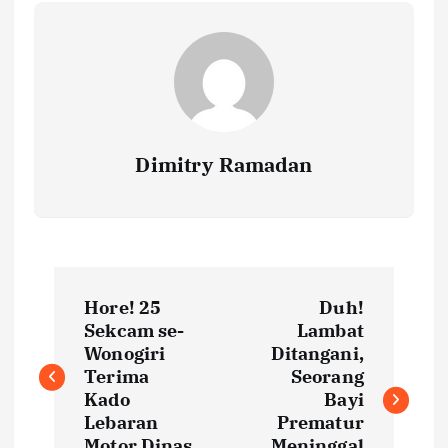
Dimitry Ramadan
P
Hore! 25
Duh!
o
Sekcam se-
Lambat
Wonogiri
Ditangani,
s
Terima
Seorang
Kado
Bayi
t
Lebaran
Prematur
Motor Dinas
Meninggal