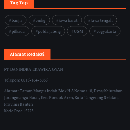
Tag Top
banjir
bmkg
jawa barat
Jawa tengah
pilkada
polda jateng
UGM
yogyakarta
Alamat Redaksi
PT DANINDRA EKAWIRA GYAN
Telepon: 0815-164-3835
Alamat: Taman Mangu Indah Blok H 8 Nomor 18, Desa/Kelurahan
Jurangmangu Barat, Kec. Pondok Aren, Kota Tangerang Selatan,
Provinsi Banten
Kode Pos: 15223