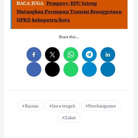
BACA JUGA
Pemprov-KPU Jateng
Matangkan Persiapan Transisi Keanggotaan
DPRD kabupaten/kota
Share this…
Baznas
Jawa tengah
Pembangunan
Zakat