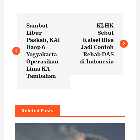
P
Sambut
KLHK
o
Libur
Sebut
Paskah, KAI
Kalsel Bisa
s
Daop 6
Jadi Contoh
Yogyakarta
Rehab DAS
t
Operasikan
di Indonesia
Lima KA
Tambahan
n
a
v
Related Posts
i