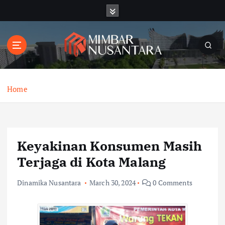
S
k
i
p
t
o
c
o
Home
n
t
e
n
Keyakinan Konsumen Masih
t
Terjaga di Kota Malang
Dinamika Nusantara
March 30, 2024
0 Comments