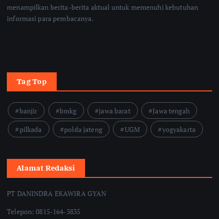
menampilkan berita-berita aktual untuk memenuhi kebutuhan
informasi para pembacanya.
Tag Top
banjir
bmkg
jawa barat
Jawa tengah
pilkada
polda jateng
UGM
yogyakarta
Alamat Redaksi
PT DANINDRA EKAWIRA GYAN
Telepon: 0815-164-3835