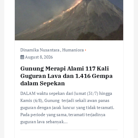
g
a
t
i
Dinamika Nusantara
,
Humaniora
August 8, 2026
o
Gunung Merapi Alami 117 Kali
n
Guguran Lava dan 1.416 Gempa
dalam Sepekan
DALAM waktu sepekan dari Jumat (31/7) hingga
Kamis (6/8), Gunung terjadi sekali awan panas
guguran dengan jarak luncur yang tidak teramati.
Pada periode yang sama, teramati terjadinya
guguran lava sebanyak…