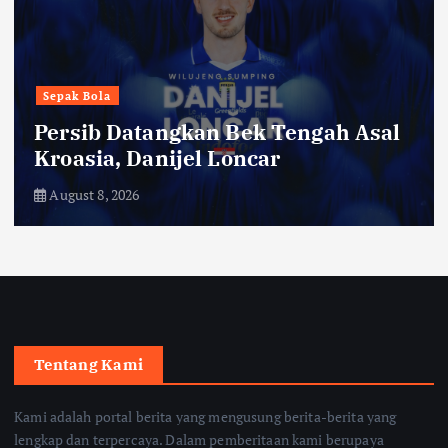
transportasi
Garuda Indonesia Buka Rute
Bandung-Denpasar Mulai 14
Agustus
August 8, 2026
Tentang Kami
Kami adalah portal berita yang mengusung berita-berita yang
lengkap dan terpercaya. Dalam pemberitaan kami berupaya