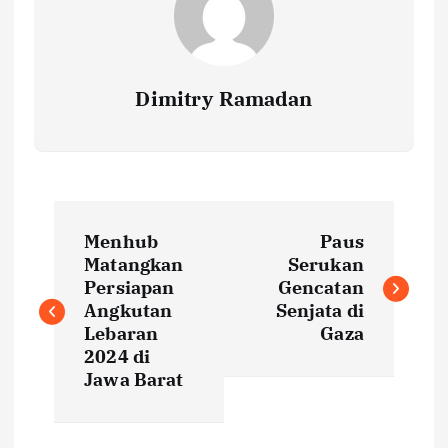
Dimitry Ramadan
P
Menhub
Paus
o
Matangkan
Serukan
Persiapan
Gencatan
s
Angkutan
Senjata di
Lebaran
Gaza
t
2024 di
Jawa Barat
n