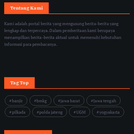
Tentang Kami
Kami adalah portal berita yang mengusung berita-berita yang
lengkap dan terpercaya. Dalam pemberitaan kami berupaya
menampilkan berita-berita aktual untuk memenuhi kebutuhan
informasi para pembacanya.
Tag Top
banjir
bmkg
jawa barat
Jawa tengah
pilkada
polda jateng
UGM
yogyakarta