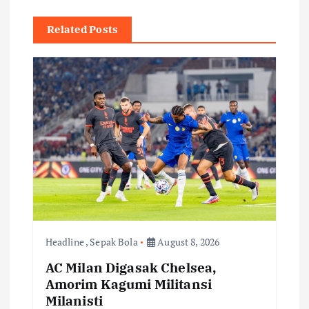
a
Related Posts
v
i
g
a
t
i
o
Headline
,
Sepak Bola
August 8, 2026
AC Milan Digasak Chelsea,
n
Amorim Kagumi Militansi
Milanisti