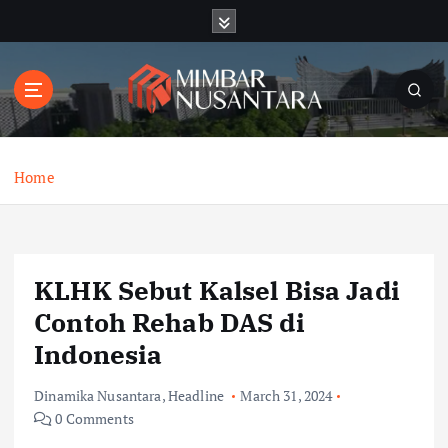
S
k
i
p
t
o
c
o
Home
n
t
e
n
KLHK Sebut Kalsel Bisa Jadi
t
Contoh Rehab DAS di
Indonesia
Dinamika Nusantara
,
Headline
March 31, 2024
0 Comments