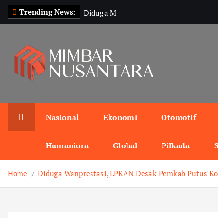
S
Trending News:
D
i
d
u
g
a
M
a
n
g
k
i
r
k
i
p
t
o
c
o
n
Nasional
Ekonomi
Otomotif
t
e
Humaniora
Global
Pilkada
n
t
Home
Diduga Wanprestasi, LPKAN Desak Pemkab Putus Ko