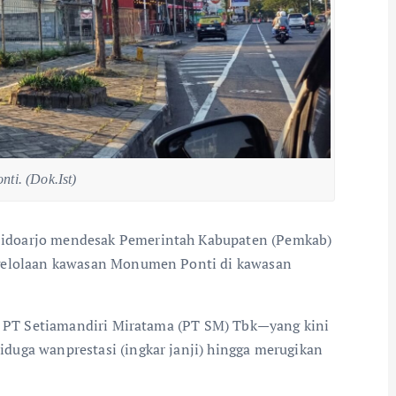
ti. (Dok.Ist)
idoarjo mendesak Pemerintah Kabupaten (Pemkab)
ngelolaan kawasan Monumen Ponti di kawasan
a, PT Setiamandiri Miratama (PT SM) Tbk—yang kini
uga wanprestasi (ingkar janji) hingga merugikan