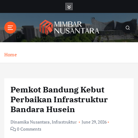
S
k
i
p
t
o
c
o
Home
n
t
e
n
Pemkot Bandung Kebut
t
Perbaikan Infrastruktur
Bandara Husein
Dinamika Nusantara
,
Infrastruktur
June 29, 2026
0 Comments