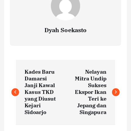
Dyah Soekasto
P
Kades Baru
Nelayan
o
Damarsi
Mitra Undip
Janji Kawal
Sukses
s
Kasus TKD
Ekspor Ikan
yang Diusut
Teri ke
t
Kejari
Jepang dan
Sidoarjo
Singapura
n