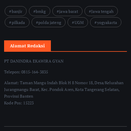
banjir
bmkg
jawa barat
Jawa tengah
pilkada
polda jateng
UGM
yogyakarta
Alamat Redaksi
PT DANINDRA EKAWIRA GYAN
Telepon: 0815-164-3835
Alamat: Taman Mangu Indah Blok H 8 Nomor 18, Desa/Kelurahan
Jurangmangu Barat, Kec. Pondok Aren, Kota Tangerang Selatan,
Provinsi Banten
Kode Pos: 15223