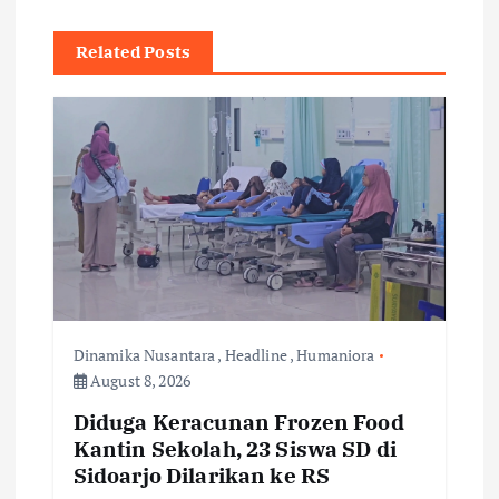
a
Related Posts
v
i
g
a
t
i
Dinamika Nusantara
,
Headline
,
Humaniora
August 8, 2026
o
Diduga Keracunan Frozen Food
Kantin Sekolah, 23 Siswa SD di
n
Sidoarjo Dilarikan ke RS