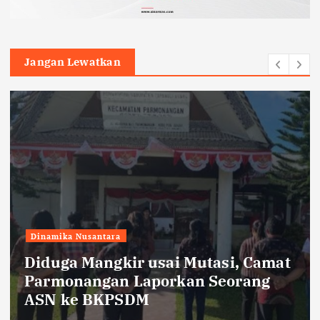
Jangan Lewatkan
Edukasi
kesehatan
Pilihan
Hepatitis Kerap Didengar tetapi
Masih Disalahpahami