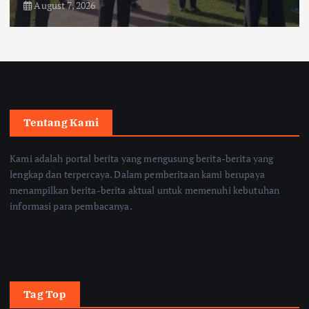
August 7, 2026
Tentang Kami
Kami adalah portal berita yang mengusung berita-berita yang
lengkap dan terpercaya. Dalam pemberitaan kami berupaya
menampilkan berita-berita aktual untuk memenuhi kebutuhan
informasi para pembacanya.
Tag Top