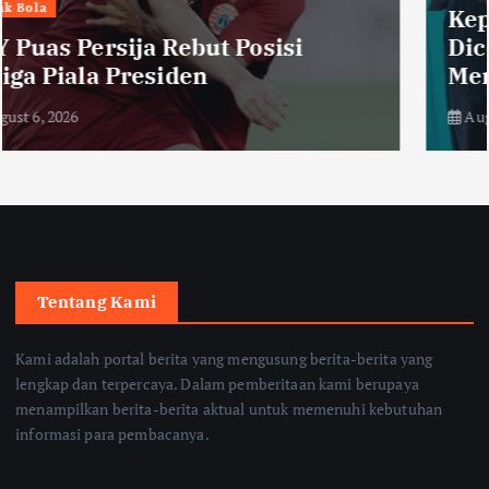
Kepala SPPG Jayapura Resmi
Dicopot usai Insiden Keracunan
Menu MBG
August 6, 2026
Tentang Kami
Kami adalah portal berita yang mengusung berita-berita yang
lengkap dan terpercaya. Dalam pemberitaan kami berupaya
menampilkan berita-berita aktual untuk memenuhi kebutuhan
informasi para pembacanya.