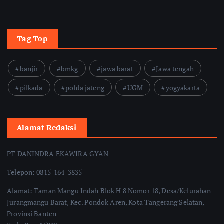
Tag Top
banjir
bmkg
jawa barat
Jawa tengah
pilkada
polda jateng
UGM
yogyakarta
Alamat Redaksi
PT DANINDRA EKAWIRA GYAN
Telepon: 0815-164-3835
Alamat: Taman Mangu Indah Blok H 8 Nomor 18, Desa/Kelurahan
Jurangmangu Barat, Kec. Pondok Aren, Kota Tangerang Selatan,
Provinsi Banten