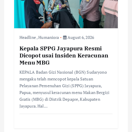
i
o
n
Headline
,
Humaniora
August 6, 2026
Kepala SPPG Jayapura Resmi
Dicopot usai Insiden Keracunan
Menu MBG
KEPALA Badan Gizi Nasional (BGN) Sudaryono
mengaku telah mencopot kepala Satuan
Pelayanan Pemenuhan Gizi (SPPG) Jayapura,
Papua, menyusul keracunan menu Makan Bergizi
Gratis (MBG) di Distrik Depapre, Kabupaten
Jayapura. Hal…