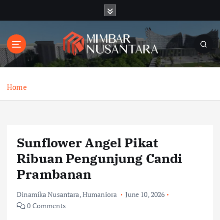
S
k
i
p
t
o
c
o
Home
n
t
e
n
Sunflower Angel Pikat
t
Ribuan Pengunjung Candi
Prambanan
Dinamika Nusantara
,
Humaniora
June 10, 2026
0 Comments