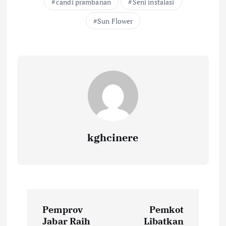
candi prambanan
Seni instalasi
Sun Flower
kghcinere
P
Pemprov
Pemkot
o
Jabar Raih
Libatkan