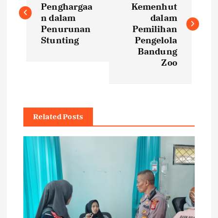
Penghargaa
Kemenhut
s
n dalam
dalam
Penurunan
Pemilihan
t
Stunting
Pengelola
Bandung
Zoo
n
a
v
Related Posts
i
g
a
t