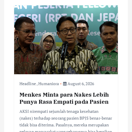
Headline
,
Humaniora
August 6, 2026
Menkes Minta para Nakes Lebih
Punya Rasa Empati pada Pasien
AKSI nirempati sejumlah tenaga kesehatan
(nakes) terhadap seorang pasien BPJS benar-benar
tidak bisa diterima. Pasalnya, mereka merupakan
pelayan masyarakat yang seharusnya bisa bersikap