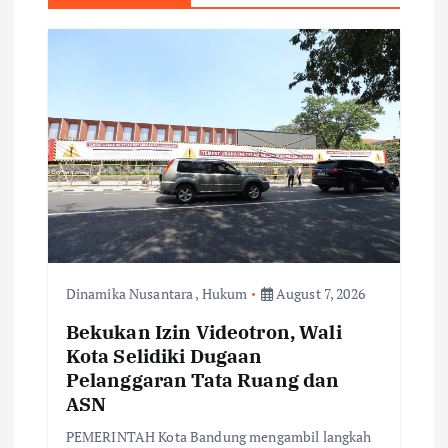
i
g
a
t
i
o
Dinamika Nusantara
,
Hukum
August 7, 2026
n
Bekukan Izin Videotron, Wali
Kota Selidiki Dugaan
Pelanggaran Tata Ruang dan
ASN
PEMERINTAH Kota Bandung mengambil langkah