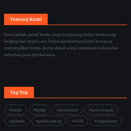
Tentang Kami
Kami adalah portal berita yang mengusung berita-berita yang
lengkap dan terpercaya. Dalam pemberitaan kami berupaya
menampilkan berita-berita aktual untuk memenuhi kebutuhan
informasi para pembacanya.
Tag Top
banjir
bmkg
jawa barat
Jawa tengah
pilkada
polda jateng
UGM
yogyakarta