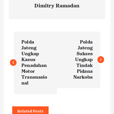
Dimitry Ramadan
P
Polda
Polda
o
Jateng
Jateng
Ungkap
Sukses
s
Kasus
Ungkap
Penadahan
Tindak
t
Motor
Pidana
Transnasio
Narkoba
nal
n
a
v
Related Posts