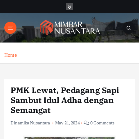
S
k
i
p
t
o
c
o
Home
n
t
e
n
PMK Lewat, Pedagang Sapi
t
Sambut Idul Adha dengan
Semangat
Dinamika Nusantara
May 21, 2024
0 Comments