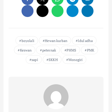
boyolali
Hewan kurban
Idul adha
Keswan
peternak
PHMS
PMK
sapi
SKKH
Wonogiri