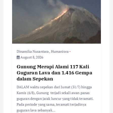
i
g
a
t
i
Dinamika Nusantara
,
Humaniora
August 8, 2026
o
Gunung Merapi Alami 117 Kali
n
Guguran Lava dan 1.416 Gempa
dalam Sepekan
DALAM waktu sepekan dari Jumat (31/7) hingga
Kamis (6/8), Gunung terjadi sekali awan panas
guguran dengan jarak luncur yang tidak teramati.
Pada periode yang sama, teramati terjadinya
guguran lava sebanyak…