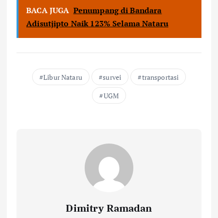
BACA JUGA
Penumpang di Bandara
Adisutjipto Naik 123% Selama Nataru
Libur Nataru
survei
transportasi
UGM
Dimitry Ramadan