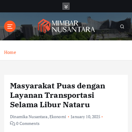
S
k
i
p
t
o
c
o
Home
n
t
e
n
Masyarakat Puas dengan
t
Layanan Transportasi
Selama Libur Nataru
Dinamika Nusantara
,
Ekonomi
January 10, 2025
0 Comments