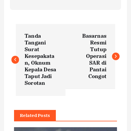
P
Tanda
Basarnas
o
Tangani
Resmi
Surat
Tutup
s
Kesepakata
Operasi
n, Oknum
SAR di
t
Kepala Desa
Pantai
Taput Jadi
Congot
Sorotan
n
a
v
Related Posts