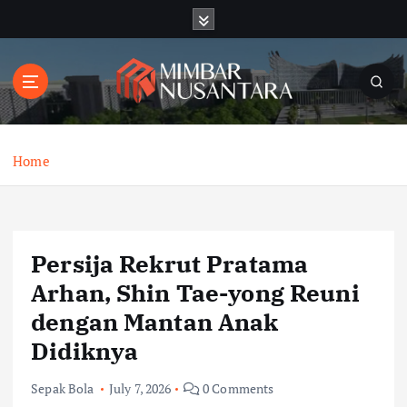
S
k
i
p
t
o
c
o
Home
n
t
e
n
Persija Rekrut Pratama
t
Arhan, Shin Tae-yong Reuni
dengan Mantan Anak
Didiknya
Sepak Bola
July 7, 2026
0 Comments