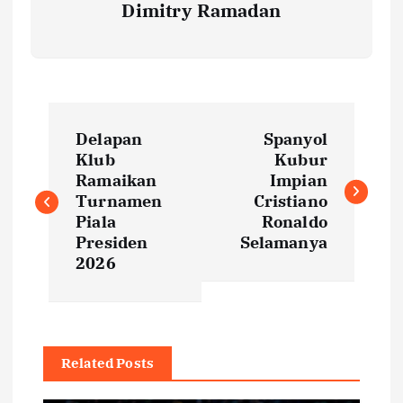
Dimitry Ramadan
P
Delapan
Spanyol
o
Klub
Kubur
Ramaikan
Impian
s
Turnamen
Cristiano
Piala
Ronaldo
t
Presiden
Selamanya
2026
n
a
Related Posts
v