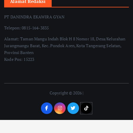
Alamat Redaksi
PT DANINDRA EKAWIRA GYAN
Telepon: 0815-164-3835
Alamat: Taman Mangu Indah Blok H 8 Nomor 18, Desa/Kelurahan
Jurangmangu Barat, Kec. Pondok Aren, Kota Tangerang Selatan,
Provinsi Banten
Kode Pos: 15223
Copyright © 2026 |