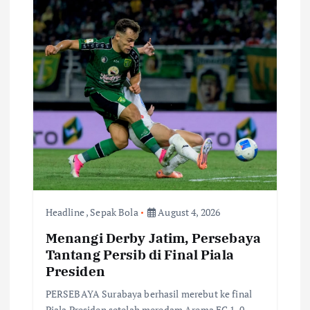
i
g
a
t
i
o
Headline
,
Sepak Bola
August 4, 2026
n
Menangi Derby Jatim, Persebaya
Tantang Persib di Final Piala
Presiden
PERSEBAYA Surabaya berhasil merebut ke final
Piala Presiden setelah meredam Arema FC 1-0