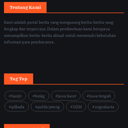
Tentang Kami
Kami adalah portal berita yang mengusung berita-berita yang
lengkap dan terpercaya. Dalam pemberitaan kami berupaya
menampilkan berita-berita aktual untuk memenuhi kebutuhan
informasi para pembacanya.
Tag Top
banjir
bmkg
jawa barat
Jawa tengah
pilkada
polda jateng
UGM
yogyakarta