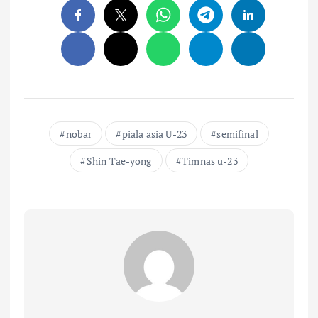
nobar
piala asia U-23
semifinal
Shin Tae-yong
Timnas u-23