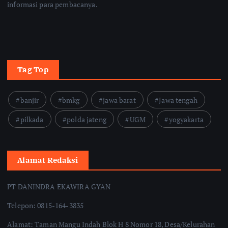
informasi para pembacanya.
Tag Top
banjir
bmkg
jawa barat
Jawa tengah
pilkada
polda jateng
UGM
yogyakarta
Alamat Redaksi
PT DANINDRA EKAWIRA GYAN
Telepon: 0815-164-3835
Alamat: Taman Mangu Indah Blok H 8 Nomor 18, Desa/Kelurahan