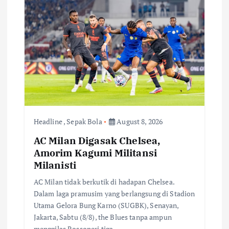
i
g
a
t
i
Headline
,
Sepak Bola
August 8, 2026
o
AC Milan Digasak Chelsea,
Amorim Kagumi Militansi
n
Milanisti
AC Milan tidak berkutik di hadapan Chelsea.
Dalam laga pramusim yang berlangsung di Stadion
Utama Gelora Bung Karno (SUGBK), Senayan,
Jakarta, Sabtu (8/8), the Blues tanpa ampun
menggilas Rossoneri tiga…