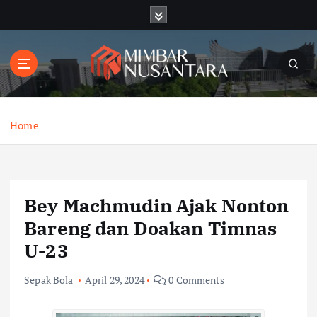
S
k
i
p
t
o
c
o
Home
n
t
e
n
Bey Machmudin Ajak Nonton
t
Bareng dan Doakan Timnas
U-23
Sepak Bola
April 29, 2024
0 Comments