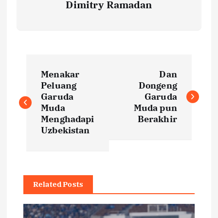
Dimitry Ramadan
P
Menakar
Dan
o
Peluang
Dongeng
Garuda
Garuda
s
Muda
Muda pun
Menghadapi
Berakhir
t
Uzbekistan
n
a
Related Posts
v