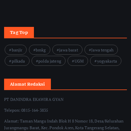
Tag Top
banjir
bmkg
jawa barat
Jawa tengah
pilkada
polda jateng
UGM
yogyakarta
Alamat Redaksi
PT DANINDRA EKAWIRA GYAN
Telepon: 0815-164-3835
Alamat: Taman Mangu Indah Blok H 8 Nomor 18, Desa/Kelurahan
Jurangmangu Barat, Kec. Pondok Aren, Kota Tangerang Selatan,