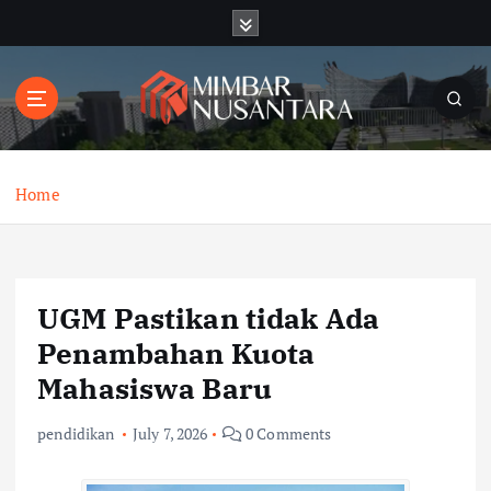
S
k
i
p
t
o
c
o
Home
n
t
e
n
UGM Pastikan tidak Ada
t
Penambahan Kuota
Mahasiswa Baru
pendidikan
July 7, 2026
0 Comments