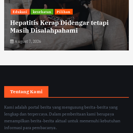
Ekonomi
Sambut HUT RI, KAI Logistik
Hadirkan Promo ‘Merdeka Ongkir’
August 7, 2026
Tentang Kami
Kami adalah portal berita yang mengusung berita-berita yang
lengkap dan terpercaya. Dalam pemberitaan kami berupaya
menampilkan berita-berita aktual untuk memenuhi kebutuhan
informasi para pembacanya.