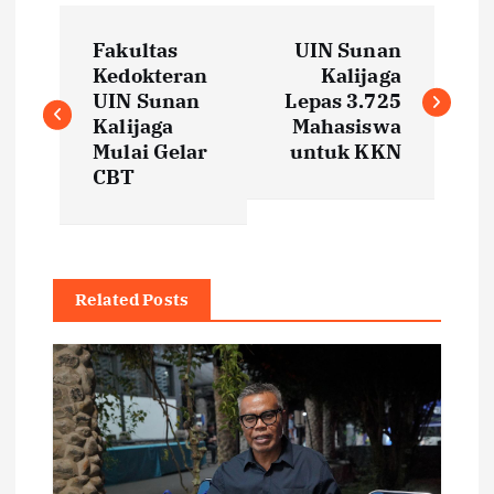
P
Fakultas
UIN Sunan
o
Kedokteran
Kalijaga
UIN Sunan
Lepas 3.725
s
Kalijaga
Mahasiswa
Mulai Gelar
untuk KKN
t
CBT
n
a
Related Posts
v
i
g