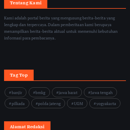
Tentang Kami
Kami adalah portal berita yang mengusung berita-berita yang
lengkap dan terpercaya. Dalam pemberitaan kami berupaya
menampilkan berita-berita aktual untuk memenuhi kebutuhan
informasi para pembacanya.
Tag Top
banjir
bmkg
jawa barat
Jawa tengah
pilkada
polda jateng
UGM
yogyakarta
Alamat Redaksi