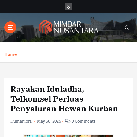
S
k
i
p
t
o
c
o
Home
n
t
e
n
Rayakan Iduladha,
t
Telkomsel Perluas
Penyaluran Hewan Kurban
Humaniora
May 30, 2026
0 Comments