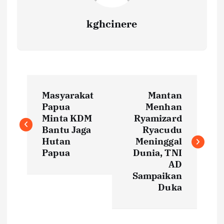
kghcinere
P
Masyarakat
Mantan
o
Papua
Menhan
Minta KDM
Ryamizard
s
Bantu Jaga
Ryacudu
Hutan
Meninggal
t
Papua
Dunia, TNI
AD
Sampaikan
n
Duka
a