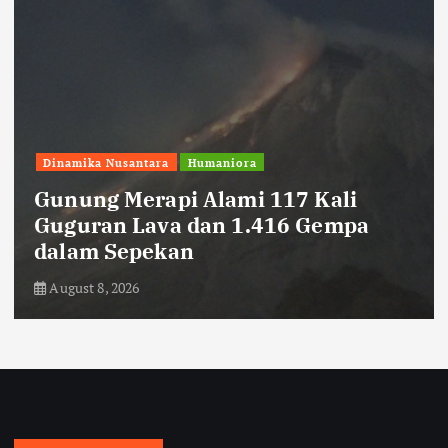
Sepak Bola
i
pa
Persib Datangkan Bek Tengah 
Kroasia, Danijel Loncar
August 8, 2026