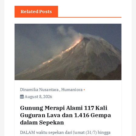
v
Related Posts
i
g
a
t
i
Dinamika Nusantara
,
Humaniora
o
August 8, 2026
n
Gunung Merapi Alami 117 Kali
Guguran Lava dan 1.416 Gempa
dalam Sepekan
DALAM waktu sepekan dari Jumat (31/7) hingga