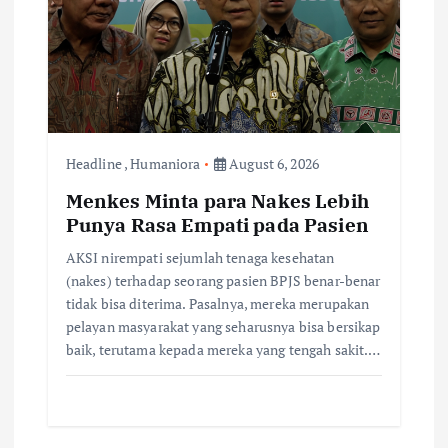
Headline
,
Humaniora
August 6, 2026
Menkes Minta para Nakes Lebih
Punya Rasa Empati pada Pasien
AKSI nirempati sejumlah tenaga kesehatan
(nakes) terhadap seorang pasien BPJS benar-benar
tidak bisa diterima. Pasalnya, mereka merupakan
pelayan masyarakat yang seharusnya bisa bersikap
baik, terutama kepada mereka yang tengah sakit.…