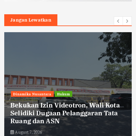
Jangan Lewatkan
Dinamika Nusantara
ota
Jaga Pasokan Listrik, PLN UP3
ta
Pematangsiantar Bekali Petugas
Yantek
August 7, 2026