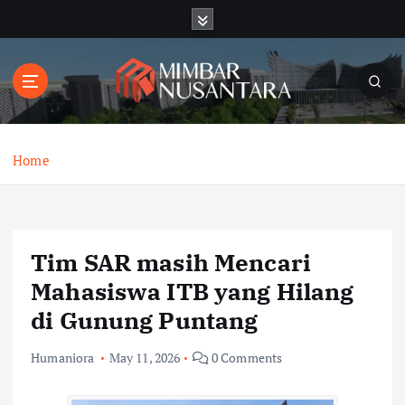
S
k
i
p
t
o
c
o
Home
n
t
e
n
Tim SAR masih Mencari
t
Mahasiswa ITB yang Hilang
di Gunung Puntang
Humaniora
May 11, 2026
0 Comments