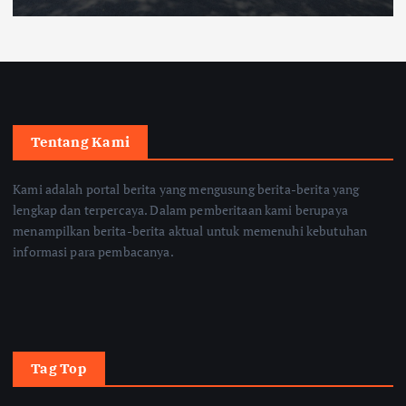
Tentang Kami
Kami adalah portal berita yang mengusung berita-berita yang
lengkap dan terpercaya. Dalam pemberitaan kami berupaya
menampilkan berita-berita aktual untuk memenuhi kebutuhan
informasi para pembacanya.
Tag Top