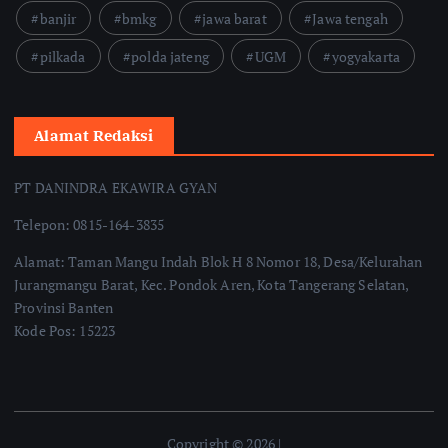
banjir
bmkg
jawa barat
Jawa tengah
pilkada
polda jateng
UGM
yogyakarta
Alamat Redaksi
PT DANINDRA EKAWIRA GYAN
Telepon: 0815-164-3835
Alamat: Taman Mangu Indah Blok H 8 Nomor 18, Desa/Kelurahan
Jurangmangu Barat, Kec. Pondok Aren, Kota Tangerang Selatan,
Provinsi Banten
Kode Pos: 15223
Copyright © 2026 |