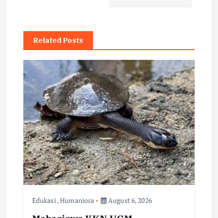
n
a
Related Posts
v
i
g
a
t
i
o
Edukasi
,
Humaniora
August 6, 2026