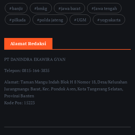
banjir
bmkg
jawa barat
Jawa tengah
pilkada
polda jateng
UGM
yogyakarta
Alamat Redaksi
PT DANINDRA EKAWIRA GYAN
Telepon: 0815-164-3835
Alamat: Taman Mangu Indah Blok H 8 Nomor 18, Desa/Kelurahan
Jurangmangu Barat, Kec. Pondok Aren, Kota Tangerang Selatan,
Provinsi Banten
Kode Pos: 15223