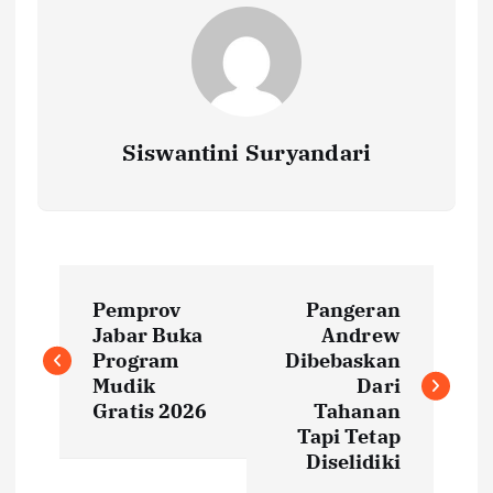
Siswantini Suryandari
P
Pemprov
Pangeran
o
Jabar Buka
Andrew
Program
Dibebaskan
s
Mudik
Dari
Gratis 2026
Tahanan
t
Tapi Tetap
Diselidiki