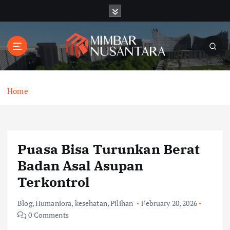
S
k
i
p
t
o
c
o
Home
n
t
e
n
Puasa Bisa Turunkan Berat
t
Badan Asal Asupan
Terkontrol
Blog
,
Humaniora
,
kesehatan
,
Pilihan
February 20, 2026
0 Comments