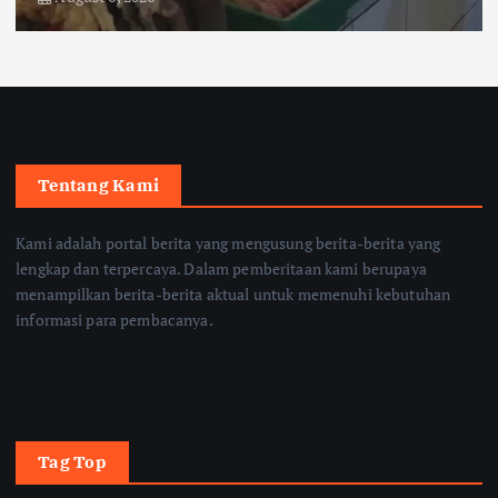
Tentang Kami
Kami adalah portal berita yang mengusung berita-berita yang
lengkap dan terpercaya. Dalam pemberitaan kami berupaya
menampilkan berita-berita aktual untuk memenuhi kebutuhan
informasi para pembacanya.
Tag Top