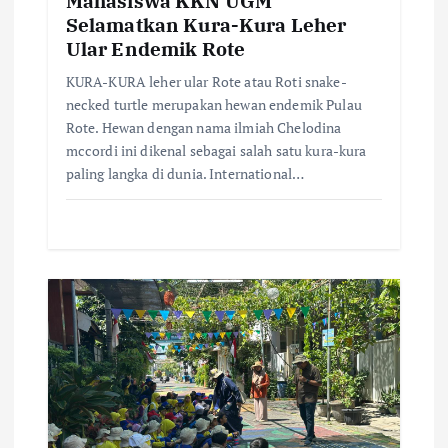
n
Mahasiswa KKN UGM
Selamatkan Kura-Kura Leher
Ular Endemik Rote
KURA-KURA leher ular Rote atau Roti snake-
necked turtle merupakan hewan endemik Pulau
Rote. Hewan dengan nama ilmiah Chelodina
mccordi ini dikenal sebagai salah satu kura-kura
paling langka di dunia. International…