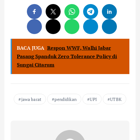
BACA JUGA
Respon WWF, Walhi Jabar
Pasang Spanduk Zero Tolerance Policy di
Sungai Citarum
jawa barat
pendidikan
UPI
UTBK