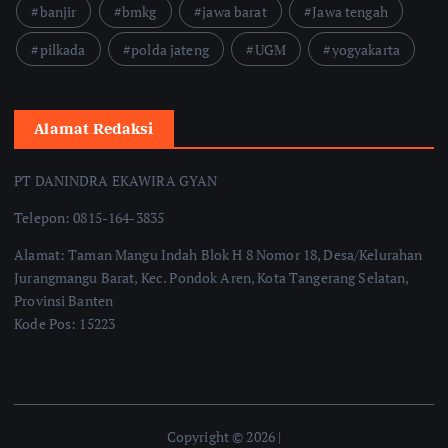
banjir
bmkg
jawa barat
Jawa tengah
pilkada
polda jateng
UGM
yogyakarta
Alamat Redaksi
PT DANINDRA EKAWIRA GYAN
Telepon: 0815-164-3835
Alamat: Taman Mangu Indah Blok H 8 Nomor 18, Desa/Kelurahan
Jurangmangu Barat, Kec. Pondok Aren, Kota Tangerang Selatan,
Provinsi Banten
Kode Pos: 15223
Copyright © 2026 |