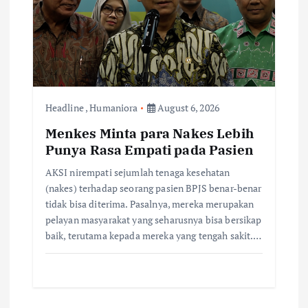
Headline
,
Humaniora
August 6, 2026
Menkes Minta para Nakes Lebih
Punya Rasa Empati pada Pasien
AKSI nirempati sejumlah tenaga kesehatan
(nakes) terhadap seorang pasien BPJS benar-benar
tidak bisa diterima. Pasalnya, mereka merupakan
pelayan masyarakat yang seharusnya bisa bersikap
baik, terutama kepada mereka yang tengah sakit.…