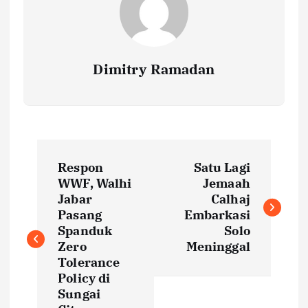
Dimitry Ramadan
P
Respon
Satu Lagi
o
WWF, Walhi
Jemaah
Jabar
Calhaj
s
Pasang
Embarkasi
Spanduk
Solo
t
Zero
Meninggal
Tolerance
Policy di
n
Sungai