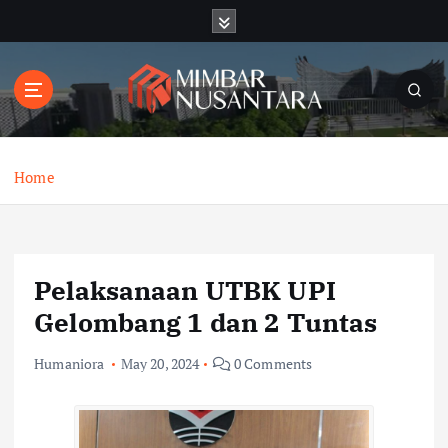
S
k
i
p
t
o
c
o
Home
n
t
e
n
Pelaksanaan UTBK UPI
t
Gelombang 1 dan 2 Tuntas
Humaniora
May 20, 2024
0 Comments