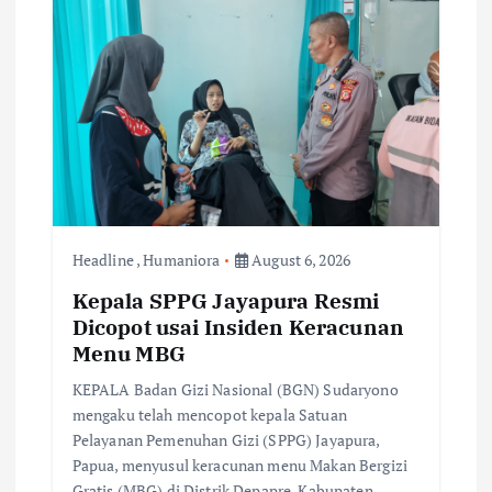
a
t
i
o
n
Headline
,
Humaniora
August 6, 2026
Kepala SPPG Jayapura Resmi
Dicopot usai Insiden Keracunan
Menu MBG
KEPALA Badan Gizi Nasional (BGN) Sudaryono
mengaku telah mencopot kepala Satuan
Pelayanan Pemenuhan Gizi (SPPG) Jayapura,
Papua, menyusul keracunan menu Makan Bergizi
Gratis (MBG) di Distrik Depapre, Kabupaten