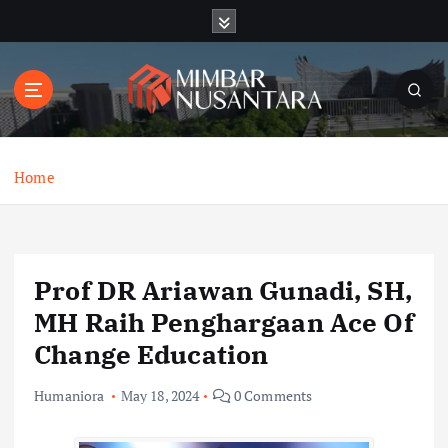
S
k
i
p
t
o
c
o
Home
n
t
e
n
Prof DR Ariawan Gunadi, SH,
t
MH Raih Penghargaan Ace Of
Change Education
Humaniora
May 18, 2024
0 Comments