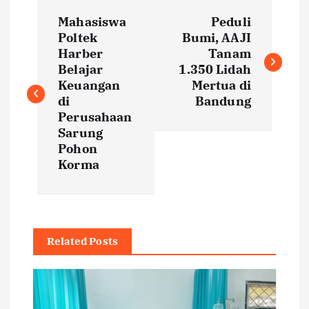
P
Mahasiswa
Peduli
o
Poltek
Bumi, AAJI
Harber
Tanam
s
Belajar
1.350 Lidah
Keuangan
Mertua di
t
di
Bandung
Perusahaan
Sarung
n
Pohon
Korma
a
v
i
Related Posts
g