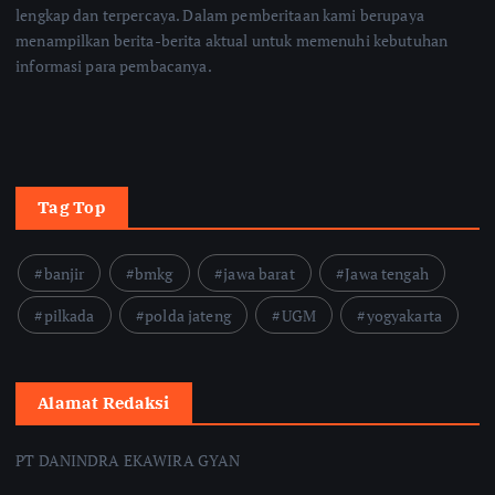
lengkap dan terpercaya. Dalam pemberitaan kami berupaya
menampilkan berita-berita aktual untuk memenuhi kebutuhan
informasi para pembacanya.
Tag Top
banjir
bmkg
jawa barat
Jawa tengah
pilkada
polda jateng
UGM
yogyakarta
Alamat Redaksi
PT DANINDRA EKAWIRA GYAN