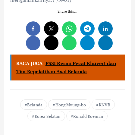
mengamankannya. (*/N-01)
Share this…
BACA JUGA
PSSI Resmi Pecat Kluivert dan
Tim Kepelatihan Asal Belanda
Belanda
Hong Myung-bo
KNVB
Korea Selatan
Ronald Koeman