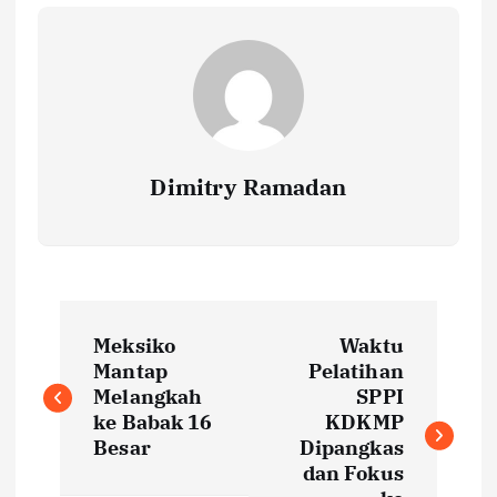
Dimitry Ramadan
P
Meksiko
Waktu
o
Mantap
Pelatihan
Melangkah
SPPI
s
ke Babak 16
KDKMP
Besar
Dipangkas
t
dan Fokus