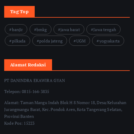
Tag Top
banjir
bmkg
jawa barat
Jawa tengah
pilkada
polda jateng
UGM
yogyakarta
Alamat Redaksi
PT DANINDRA EKAWIRA GYAN
Telepon: 0815-164-3835
Alamat: Taman Mangu Indah Blok H 8 Nomor 18, Desa/Kelurahan
Jurangmangu Barat, Kec. Pondok Aren, Kota Tangerang Selatan,
Provinsi Banten
Kode Pos: 15223