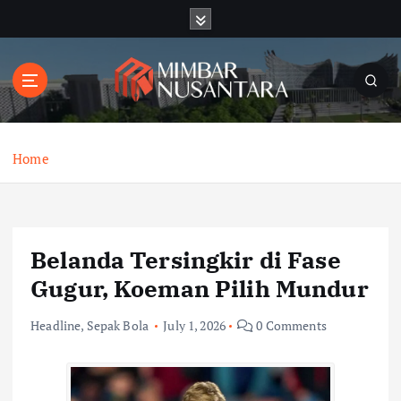
S
k
i
p
t
o
c
o
Home
n
t
e
n
Belanda Tersingkir di Fase
t
Gugur, Koeman Pilih Mundur
Headline
,
Sepak Bola
July 1, 2026
0 Comments