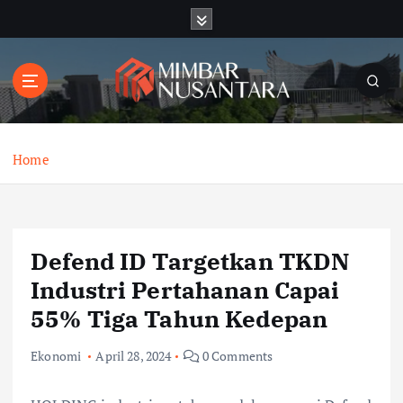
S
k
i
p
t
o
c
o
Home
n
t
e
n
Defend ID Targetkan TKDN
t
Industri Pertahanan Capai
55% Tiga Tahun Kedepan
Ekonomi
April 28, 2024
0 Comments