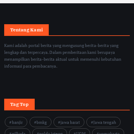
Tentang Kami
Kami adalah portal berita yang mengusung berita-berita yang
lengkap dan terpercaya. Dalam pemberitaan kami berupaya
menampilkan berita-berita aktual untuk memenuhi kebutuhan
informasi para pembacanya.
Tag Top
banjir
bmkg
jawa barat
Jawa tengah
pilkada
polda jateng
UGM
yogyakarta