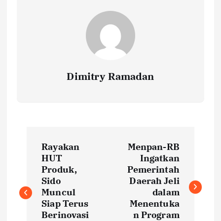
Dimitry Ramadan
P
Rayakan
Menpan-RB
o
HUT
Ingatkan
Produk,
Pemerintah
s
Sido
Daerah Jeli
Muncul
dalam
t
Siap Terus
Menentuka
Berinovasi
n Program