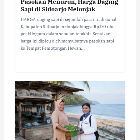
Pasokan Menurun, Harga Daging
n
Sapi di Sidoarjo Melonjak
HARGA daging sapi di sejumlah pasar tradisional
Kabupaten Sidoarjo melonjak hingga Rp130 ribu
per kilogram dalam sebulan terakhir. Kenaikan
harga ini dipicu oleh menyusutnya pasokan sapi
ke Tempat Pemotongan Hewan…