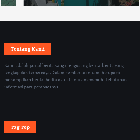
Tentang Kami
Kami adalah portal berita yang mengusung berita-berita yang
lengkap dan terpercaya. Dalam pemberitaan kami berupaya
menampilkan berita-berita aktual untuk memenuhi kebutuhan
informasi para pembacanya.
Tag Top