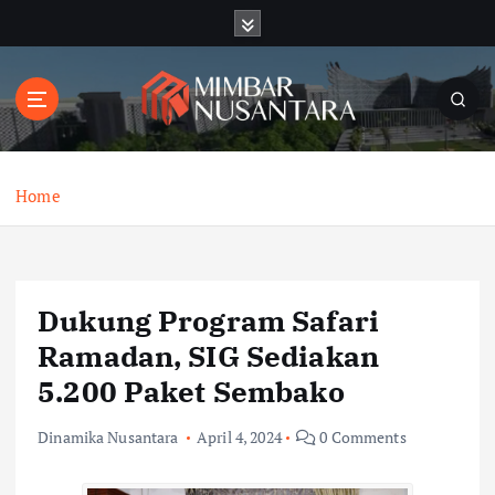
S
k
i
p
t
o
c
o
Home
n
t
e
n
Dukung Program Safari
t
Ramadan, SIG Sediakan
5.200 Paket Sembako
Dinamika Nusantara
April 4, 2024
0 Comments