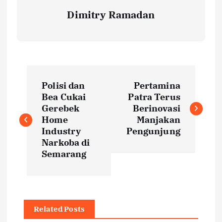
Dimitry Ramadan
P
Polisi dan
Pertamina
o
Bea Cukai
Patra Terus
Gerebek
Berinovasi
s
Home
Manjakan
Industry
Pengunjung
t
Narkoba di
Semarang
n
a
Related Posts