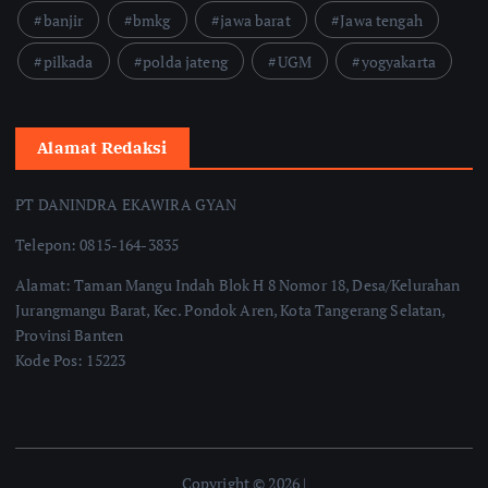
banjir
bmkg
jawa barat
Jawa tengah
pilkada
polda jateng
UGM
yogyakarta
Alamat Redaksi
PT DANINDRA EKAWIRA GYAN
Telepon: 0815-164-3835
Alamat: Taman Mangu Indah Blok H 8 Nomor 18, Desa/Kelurahan
Jurangmangu Barat, Kec. Pondok Aren, Kota Tangerang Selatan,
Provinsi Banten
Kode Pos: 15223
Copyright © 2026 |