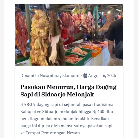
v
i
g
a
t
i
Dinamika Nusantara
,
Ekonomi
August 6, 2026
o
Pasokan Menurun, Harga Daging
Sapi di Sidoarjo Melonjak
n
HARGA daging sapi di sejumlah pasar tradisional
Kabupaten Sidoarjo melonjak hingga Rp130 ribu
per kilogram dalam sebulan terakhir. Kenaikan
harga ini dipicu oleh menyusutnya pasokan sapi
ke Tempat Pemotongan Hewan…