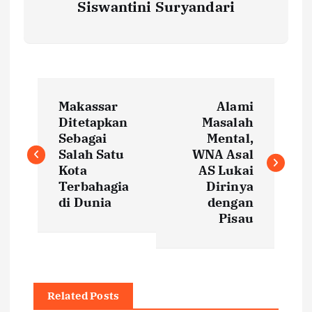
Siswantini Suryandari
P
Makassar
Alami
o
Ditetapkan
Masalah
Sebagai
Mental,
s
Salah Satu
WNA Asal
Kota
AS Lukai
t
Terbahagia
Dirinya
di Dunia
dengan
Pisau
n
a
v
Related Posts