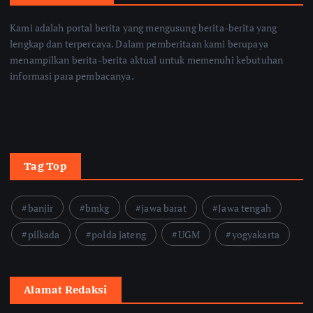
Kami adalah portal berita yang mengusung berita-berita yang
lengkap dan terpercaya. Dalam pemberitaan kami berupaya
menampilkan berita-berita aktual untuk memenuhi kebutuhan
informasi para pembacanya.
Tag Top
banjir
bmkg
jawa barat
Jawa tengah
pilkada
polda jateng
UGM
yogyakarta
Alamat Redaksi