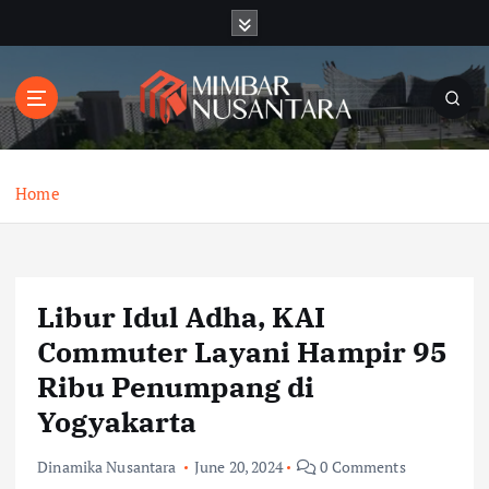
S
k
i
p
t
o
c
o
Home
n
t
e
n
Libur Idul Adha, KAI
t
Commuter Layani Hampir 95
Ribu Penumpang di
Yogyakarta
Dinamika Nusantara
June 20, 2024
0 Comments