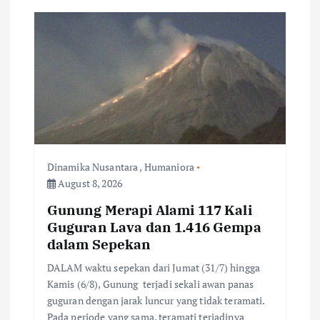
i
g
a
t
i
Dinamika Nusantara
,
Humaniora
August 8, 2026
o
Gunung Merapi Alami 117 Kali
n
Guguran Lava dan 1.416 Gempa
dalam Sepekan
DALAM waktu sepekan dari Jumat (31/7) hingga
Kamis (6/8), Gunung terjadi sekali awan panas
guguran dengan jarak luncur yang tidak teramati.
Pada periode yang sama, teramati terjadinya