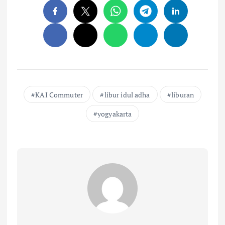
KAI Commuter
libur idul adha
liburan
yogyakarta