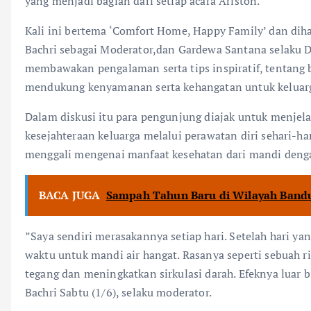
yang menjadi bagian dari setiap acara Ariston.
Kali ini bertema ‘Comfort Home, Happy Family’ dan di
Bachri sebagai Moderator,dan Gardewa Santana selaku 
membawakan pengalaman serta tips inspiratif, tentan
mendukung kenyamanan serta kehangatan untuk keluar
Dalam diskusi itu para pengunjung diajak untuk menjel
kesejahteraan keluarga melalui perawatan diri sehari-har
menggali mengenai manfaat kesehatan dari mandi dengan
BACA JUGA
Sampah Tahun Baru di Wilayah Bandu
”Saya sendiri merasakannya setiap hari. Setelah hari y
waktu untuk mandi air hangat. Rasanya seperti sebuah 
tegang dan meningkatkan sirkulasi darah. Efeknya luar b
Bachri Sabtu (1/6), selaku moderator.