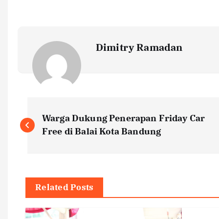
Dimitry Ramadan
P
Warga Dukung Penerapan Friday Car
o
Free di Balai Kota Bandung
s
t
Related Posts