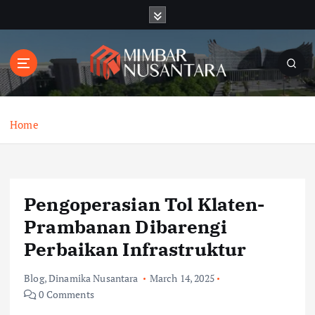
S
k
i
p
t
o
c
o
Home
n
t
e
n
Pengoperasian Tol Klaten-
t
Prambanan Dibarengi
Perbaikan Infrastruktur
Blog
,
Dinamika Nusantara
March 14, 2025
0 Comments