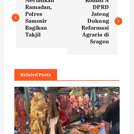
Meriahkan
Komisi A
o
Ramadan,
DPRD
Polres
Jateng
s
Samosir
Dukung
Bagikan
Reformasi
t
Takjil
Agraria di
Sragen
n
a
Related Posts
v
i
g
a