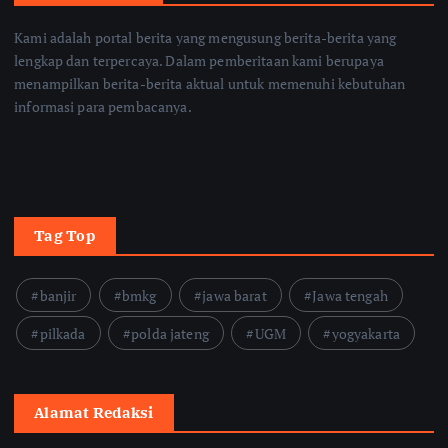
Kami adalah portal berita yang mengusung berita-berita yang
lengkap dan terpercaya. Dalam pemberitaan kami berupaya
menampilkan berita-berita aktual untuk memenuhi kebutuhan
informasi para pembacanya.
Tag Top
banjir
bmkg
jawa barat
Jawa tengah
pilkada
polda jateng
UGM
yogyakarta
Alamat Redaksi