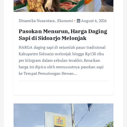
t
i
Dinamika Nusantara
,
Ekonomi
August 6, 2026
o
Pasokan Menurun, Harga Daging
Sapi di Sidoarjo Melonjak
n
HARGA daging sapi di sejumlah pasar tradisional
Kabupaten Sidoarjo melonjak hingga Rp130 ribu
per kilogram dalam sebulan terakhir. Kenaikan
harga ini dipicu oleh menyusutnya pasokan sapi
ke Tempat Pemotongan Hewan…