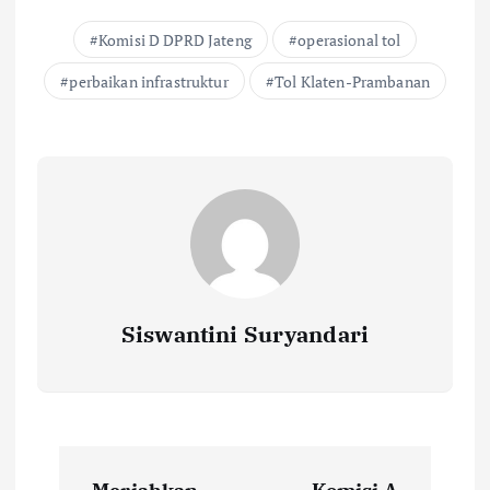
Komisi D DPRD Jateng
operasional tol
perbaikan infrastruktur
Tol Klaten-Prambanan
Siswantini Suryandari
P