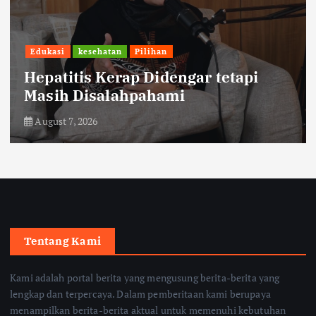
Edukasi
kesehatan
Pilihan
Hepatitis Kerap Didengar tetapi
Masih Disalahpahami
August 7, 2026
Tentang Kami
Kami adalah portal berita yang mengusung berita-berita yang
lengkap dan terpercaya. Dalam pemberitaan kami berupaya
menampilkan berita-berita aktual untuk memenuhi kebutuhan