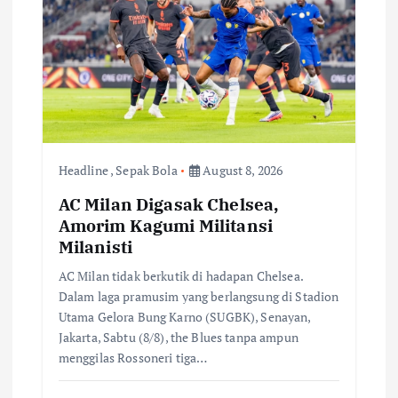
a
t
i
o
Headline
,
Sepak Bola
August 8, 2026
n
AC Milan Digasak Chelsea,
Amorim Kagumi Militansi
Milanisti
AC Milan tidak berkutik di hadapan Chelsea.
Dalam laga pramusim yang berlangsung di Stadion
Utama Gelora Bung Karno (SUGBK), Senayan,
Jakarta, Sabtu (8/8), the Blues tanpa ampun
menggilas Rossoneri tiga…