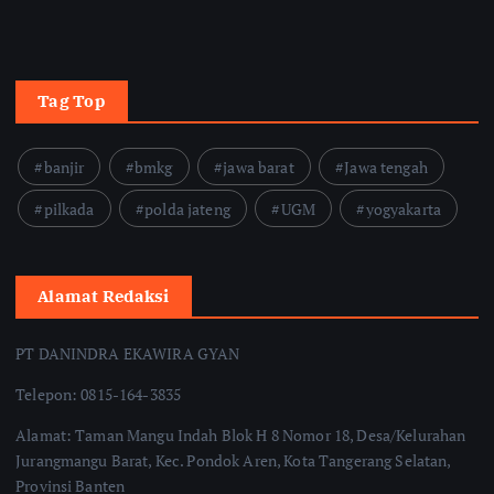
Tag Top
banjir
bmkg
jawa barat
Jawa tengah
pilkada
polda jateng
UGM
yogyakarta
Alamat Redaksi
PT DANINDRA EKAWIRA GYAN
Telepon: 0815-164-3835
Alamat: Taman Mangu Indah Blok H 8 Nomor 18, Desa/Kelurahan
Jurangmangu Barat, Kec. Pondok Aren, Kota Tangerang Selatan,
Provinsi Banten