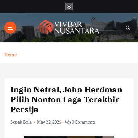
S
k
i
p
t
o
c
o
Home
n
t
e
n
Ingin Netral, John Herdman
t
Pilih Nonton Laga Terakhir
Persija
Sepak Bola
May 22, 2026
0 Comments