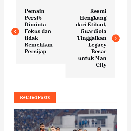
P
Pemain
Resmi
o
Persib
Hengkang
Diminta
dari Etihad,
s
Fokus dan
Guardiola
tidak
Tinggalkan
t
Remehkan
Legacy
Persijap
Besar
untuk Man
n
City
a
v
Related Posts
i
g