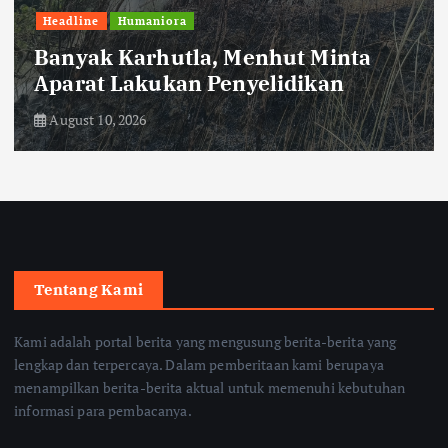
Tidak Mau Kegiatan Belajar
Terganggu, Sekolah Harapan Ibu
Terapkan PJJ
August 9, 2026
Tentang Kami
Kami adalah portal berita yang mengusung berita-berita yang
lengkap dan terpercaya. Dalam pemberitaan kami berupaya
menampilkan berita-berita aktual untuk memenuhi kebutuhan
informasi para pembacanya.