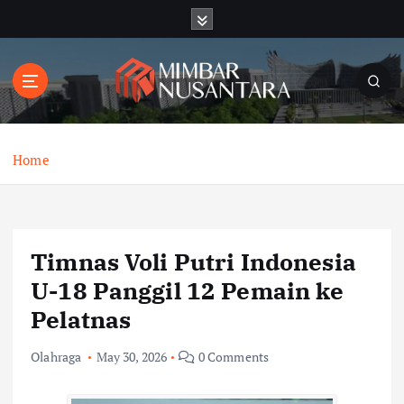
S
k
i
p
t
o
c
o
Home
n
t
e
n
Timnas Voli Putri Indonesia
t
U-18 Panggil 12 Pemain ke
Pelatnas
Olahraga
May 30, 2026
0 Comments