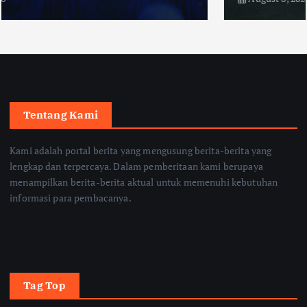
Tentang Kami
Kami adalah portal berita yang mengusung berita-berita yang
lengkap dan terpercaya. Dalam pemberitaan kami berupaya
menampilkan berita-berita aktual untuk memenuhi kebutuhan
informasi para pembacanya.
Tag Top