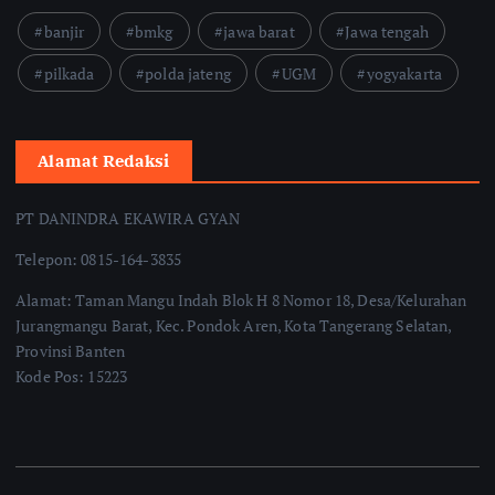
banjir
bmkg
jawa barat
Jawa tengah
pilkada
polda jateng
UGM
yogyakarta
Alamat Redaksi
PT DANINDRA EKAWIRA GYAN
Telepon: 0815-164-3835
Alamat: Taman Mangu Indah Blok H 8 Nomor 18, Desa/Kelurahan
Jurangmangu Barat, Kec. Pondok Aren, Kota Tangerang Selatan,
Provinsi Banten
Kode Pos: 15223