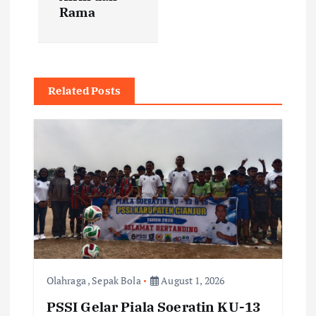
Rama
n
a
v
Related Posts
i
g
a
t
i
Olahraga
,
Sepak Bola
August 1, 2026
o
PSSI Gelar Piala Soeratin KU-13