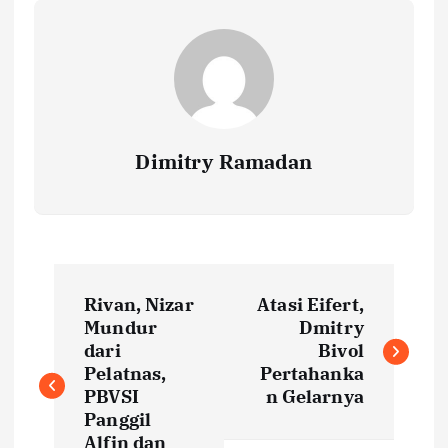
Dimitry Ramadan
P
Rivan, Nizar
Atasi Eifert,
o
Mundur
Dmitry
dari
Bivol
s
Pelatnas,
Pertahanka
PBVSI
n Gelarnya
t
Panggil
Alfin dan