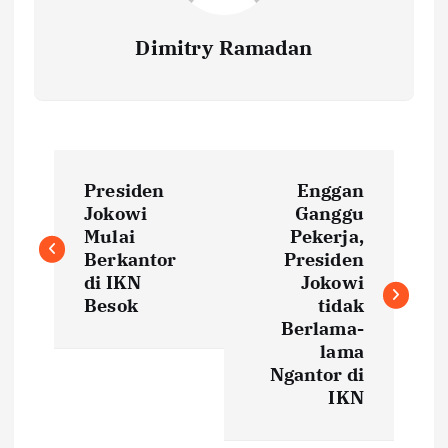
Dimitry Ramadan
P
Presiden
Enggan
o
Jokowi
Ganggu
Mulai
Pekerja,
s
Berkantor
Presiden
di IKN
Jokowi
t
Besok
tidak
Berlama-
lama
n
Ngantor di
IKN
a