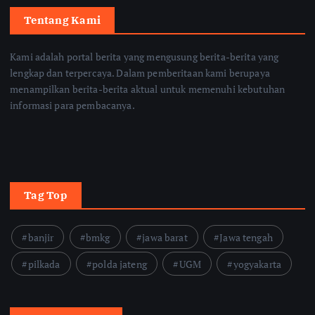
Tentang Kami
Kami adalah portal berita yang mengusung berita-berita yang
lengkap dan terpercaya. Dalam pemberitaan kami berupaya
menampilkan berita-berita aktual untuk memenuhi kebutuhan
informasi para pembacanya.
Tag Top
banjir
bmkg
jawa barat
Jawa tengah
pilkada
polda jateng
UGM
yogyakarta