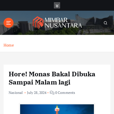
S
k
i
p
t
o
c
o
Home
n
t
e
n
Hore! Monas Bakal Dibuka
t
Sampai Malam lagi
Nasional
July 28, 2024
0 Comments