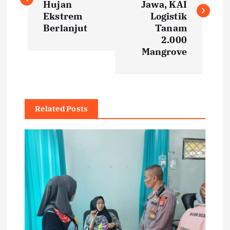
s
Hujan
Jawa, KAI
Ekstrem
Logistik
t
Berlanjut
Tanam
2.000
Mangrove
n
a
v
Related Posts
i
g
a
t