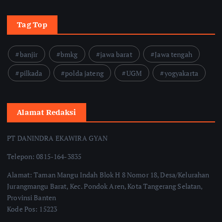
Tag Top
banjir
bmkg
jawa barat
Jawa tengah
pilkada
polda jateng
UGM
yogyakarta
Alamat Redaksi
PT DANINDRA EKAWIRA GYAN
Telepon: 0815-164-3835
Alamat: Taman Mangu Indah Blok H 8 Nomor 18, Desa/Kelurahan
Jurangmangu Barat, Kec. Pondok Aren, Kota Tangerang Selatan,
Provinsi Banten
Kode Pos: 15223