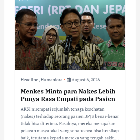
Headline
,
Humaniora
August 6, 2026
Menkes Minta para Nakes Lebih
Punya Rasa Empati pada Pasien
AKSI nirempati sejumlah tenaga kesehatan
(nakes) terhadap seorang pasien BPJS benar-benar
tidak bisa diterima. Pasalnya, mereka merupakan
pelayan masyarakat yang seharusnya bisa bersikap
baik, terutama kepada mereka yang tengah sakit.…