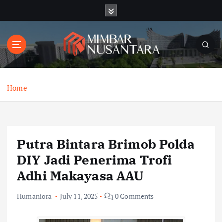
S
k
i
p
t
o
c
o
Home
n
t
e
n
Putra Bintara Brimob Polda
t
DIY Jadi Penerima Trofi
Adhi Makayasa AAU
Humaniora
July 11, 2025
0 Comments