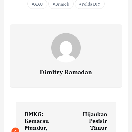
AAU
Brimob
Polda DIY
Dimitry Ramadan
P
BMKG:
Hijaukan
o
Kemarau
Pesisir
Mundur,
Timur