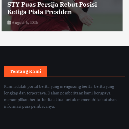
Dicopot usai Insiden Keracunan
Menu MBG
August 6, 2026
Tentang Kami
Kami adalah portal berita yang mengusung berita-berita yang
lengkap dan terpercaya. Dalam pemberitaan kami berupaya
menampilkan berita-berita aktual untuk memenuhi kebutuhan
informasi para pembacanya.