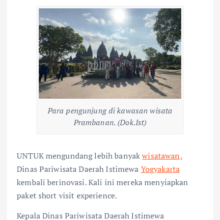
Para pengunjung di kawasan wisata
Prambanan. (Dok.Ist)
UNTUK mengundang lebih banyak
wisatawan,
Dinas Pariwisata Daerah Istimewa
Yogyakarta
kembali berinovasi. Kali ini mereka menyiapkan
paket short visit experience.
Kepala Dinas Pariwisata Daerah Istimewa