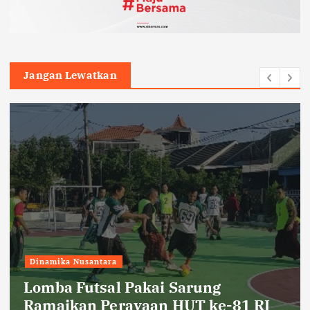
Jangan Lewatkan
Headline
Humaniora
Banyak Karhutla, Menhut Minta
RI
Aparat Lakukan Penyelidikan