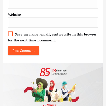
Website
Save my name, email, and website in this browser
for the next time I comment.