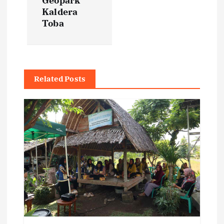
Geopark
n
Kaldera
Toba
a
v
i
Related Posts
g
a
t
i
o