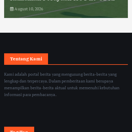
August 10, 2026
Tentang Kami
Kami adalah portal berita yang mengusung berita-berita yang
lengkap dan terpercaya. Dalam pemberitaan kami berupaya
menampilkan berita-berita aktual untuk memenuhi kebutuhan
informasi para pembacanya.