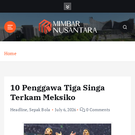
S
k
i
p
t
o
c
o
Home
n
t
e
n
10 Penggawa Tiga Singa
t
Terkam Meksiko
Headline
,
Sepak Bola
July 6, 2026
0 Comments