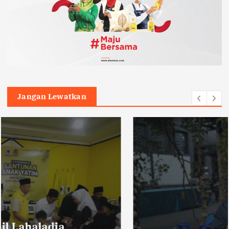
Jangan Lewatkan