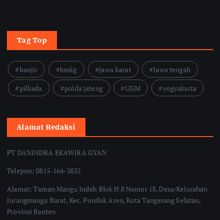
Tag Top
banjir
bmkg
jawa barat
Jawa tengah
pilkada
polda jateng
UGM
yogyakarta
Alamat Redaksi
PT DANINDRA EKAWIRA GYAN
Telepon: 0815-164-3835
Alamat: Taman Mangu Indah Blok H 8 Nomor 18, Desa/Kelurahan
Jurangmangu Barat, Kec. Pondok Aren, Kota Tangerang Selatan,
Provinsi Banten