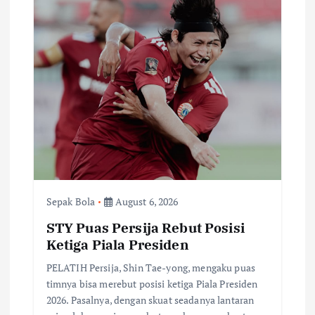
Sepak Bola
August 6, 2026
STY Puas Persija Rebut Posisi
Ketiga Piala Presiden
PELATIH Persija, Shin Tae-yong, mengaku puas
timnya bisa merebut posisi ketiga Piala Presiden
2026. Pasalnya, dengan skuat seadanya lantaran