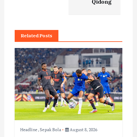
Qidong
n
a
v
Related Posts
i
g
a
t
i
o
Headline
,
Sepak Bola
August 8, 2026