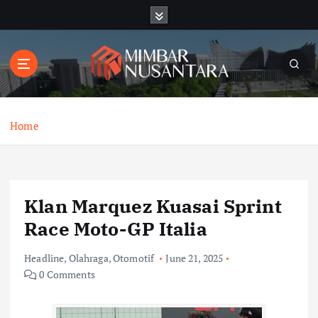
S
k
i
p
t
o
c
o
Home
n
t
e
n
Klan Marquez Kuasai Sprint
t
Race Moto-GP Italia
Headline
,
Olahraga
,
Otomotif
June 21, 2025
0 Comments