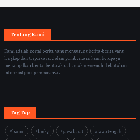
Tentang Kami
Kami adalah portal berita yang mengusung berita-berita yang
lengkap dan terpercaya. Dalam pemberitaan kami berupaya
menampilkan berita-berita aktual untuk memenuhi kebutuhan
informasi para pembacanya.
Tag Top
banjir
bmkg
jawa barat
Jawa tengah