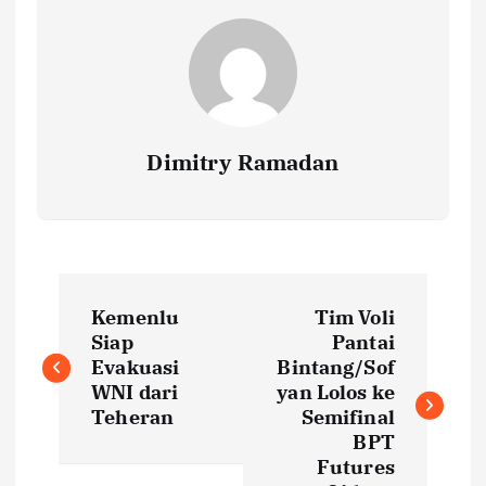
Dimitry Ramadan
P
Kemenlu
Tim Voli
o
Siap
Pantai
Evakuasi
Bintang/Sof
s
WNI dari
yan Lolos ke
Teheran
Semifinal
t
BPT
Futures