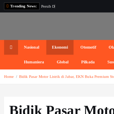
S
Trending News:
P
e
r
s
i
b
D
a
t
a
n
g
k
k
i
p
t
o
c
Nasional
Ekonomi
Otomotif
Ol
o
n
Humaniora
Global
Pilkada
Sus
t
e
Home
Bidik Pasar Motor Listrik di Jabar, EKN Buka Premium S
n
t
Bidik Pasar Moto