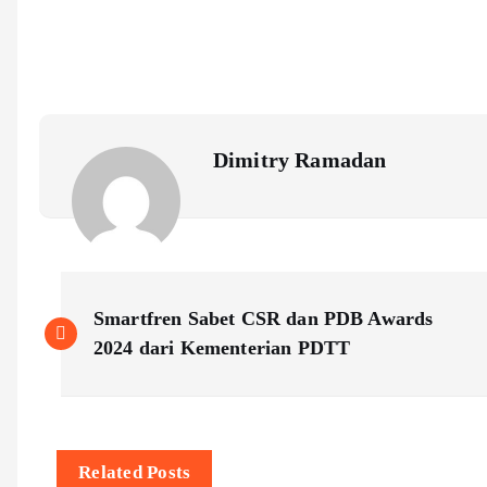
Dimitry Ramadan
P
Smartfren Sabet CSR dan PDB Awards
o
2024 dari Kementerian PDTT
s
t
Related Posts