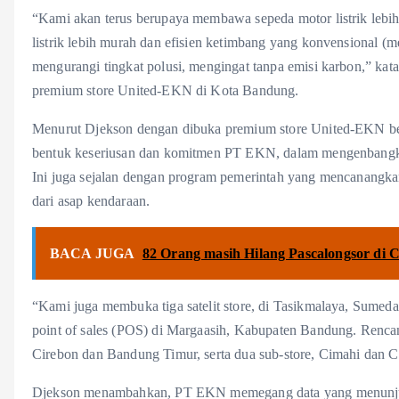
“Kami akan terus berupaya membawa sepeda motor listrik lebih
listrik lebih murah dan efisien ketimbang yang konvensional (
mengurangi tingkat polusi, mengingat tanpa emisi karbon,” 
premium store United-EKN di Kota Bandung.
Menurut Djekson dengan dibuka premium store United-EKN bes
bentuk keseriusan dan komitmen PT EKN, dalam mengenbangkan 
Ini juga sejalan dengan program pemerintah yang mencanangkan
dari asap kendaraan.
BACA JUGA
82 Orang masih Hilang Pascalongsor di C
“Kami juga membuka tiga satelit store, di Tasikmalaya, Sum
point of sales (POS) di Margaasih, Kabupaten Bandung. Renca
Cirebon dan Bandung Timur, serta dua sub-store, Cimahi dan Ci
Djekson menambahkan, PT EKN memegang data yang menunjukka