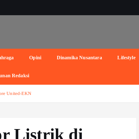
ahraga
Opini
Dinamika Nusantara
Lifestyle
unan Redaksi
tore United-EKN
r Listrik di