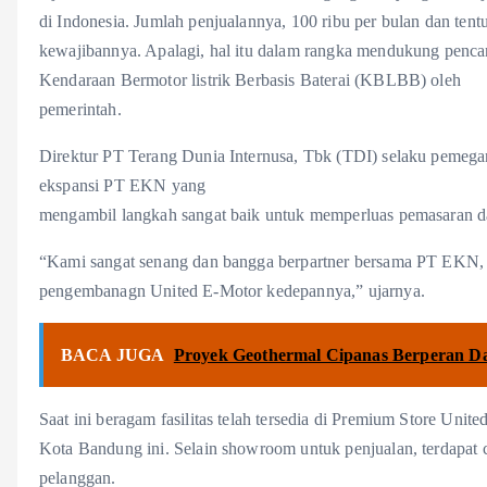
di Indonesia. Jumlah penjualannya, 100 ribu per bulan dan tentu
kewajibannya. Apalagi, hal itu dalam rangka mendukung pencan
Kendaraan Bermotor listrik Berbasis Baterai (KBLBB) oleh
pemerintah.
Direktur PT Terang Dunia Internusa, Tbk (TDI) selaku peme
ekspansi PT EKN yang
mengambil langkah sangat baik untuk memperluas pemasaran da
“Kami sangat senang dan bangga berpartner bersama PT EKN, 
pengembanagn United E-Motor kedepannya,” ujarnya.
BACA JUGA
Proyek Geothermal Cipanas Berperan Da
Saat ini beragam fasilitas telah tersedia di Premium Store Uni
Kota Bandung ini. Selain showroom untuk penjualan, terdapat ch
pelanggan.