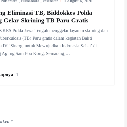
 Nusantara
,
Humaniora
,
kesehatan
August 6, 2026
g Eliminasi TB, Biddokkes Polda
g Gelar Skrining TB Paru Gratis
ES Polda Jawa Tengah menggelar layanan skrining dan
Tuberkulosis (TB) Paru gratis dalam kegiatan Bakti
a IV ‘Sinergi untuk Mewujudkan Indonesia Sehat’ di
g Agung Sam Poo Kong, Semarang,…
kapnya
marked
*