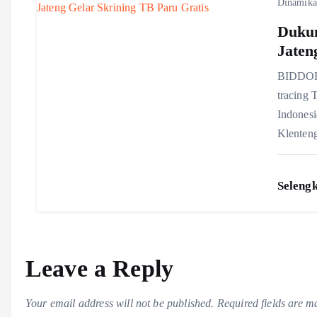
Dinamika
o
Dukun
Jaten
n
BIDDOKK
tracing 
Indonesi
Klenten
Seleng
Leave a Reply
Your email address will not be published.
Required fields are 