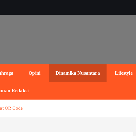
ahraga
Opini
Dinamika Nusantara
Lifestyle
unan Redaksi
pat QR Code