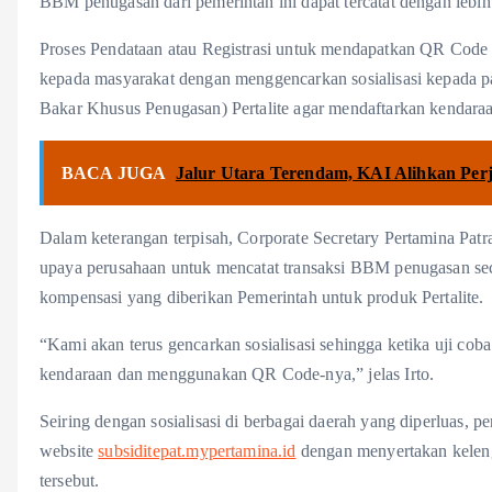
BBM penugasan dari pemerintah ini dapat tercatat dengan lebih b
Proses Pendataan atau Registrasi untuk mendapatkan QR Code 
kepada masyarakat dengan menggencarkan sosialisasi kepada
Bakar Khusus Penugasan) Pertalite agar mendaftarkan kenda
BACA JUGA
Jalur Utara Terendam, KAI Alihkan Per
Dalam keterangan terpisah, Corporate Secretary Pertamina Patr
upaya perusahaan untuk mencatat transaksi BBM penugasan sec
kompensasi yang diberikan Pemerintah untuk produk Pertalite.
“Kami akan terus gencarkan sosialisasi sehingga ketika uji coba
kendaraan dan menggunakan QR Code-nya,” jelas Irto.
Seiring dengan sosialisasi di berbagai daerah yang diperluas, p
website
subsiditepat.mypertamina.id
dengan menyertakan kelen
tersebut.