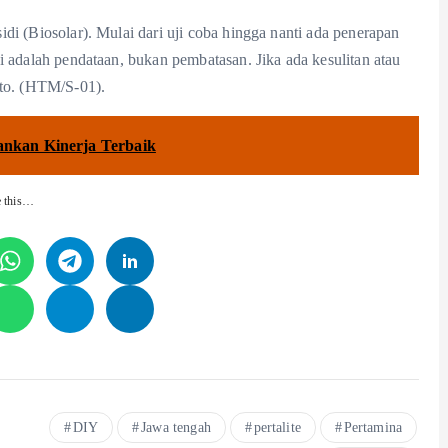
di (Biosolar). Mulai dari uji coba hingga nanti ada penerapan
i adalah pendataan, bukan pembatasan. Jika ada kesulitan atau
rto. (HTM/S-01).
ankan Kinerja Terbaik
e this…
DIY
Jawa tengah
pertalite
Pertamina