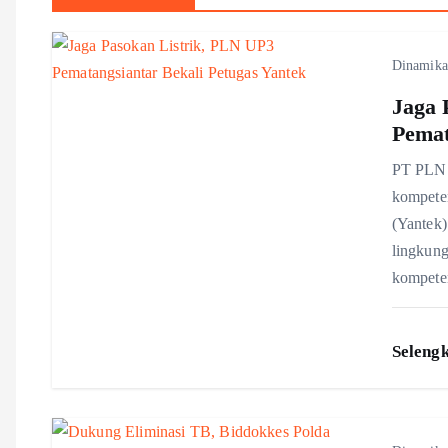
n
Dinamika
a
Jaga 
v
Pemat
PT PLN 
i
kompeten
(Yantek)
g
lingkun
kompete
a
t
Seleng
i