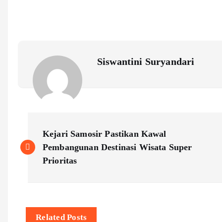
Siswantini Suryandari
P
Kejari Samosir Pastikan Kawal
o
Pembangunan Destinasi Wisata Super
Prioritas
s
t
Related Posts