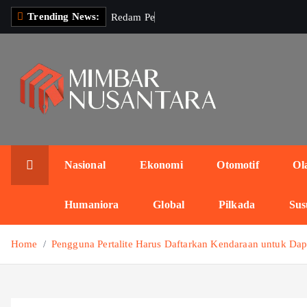
S
Trending News:
R
e
d
a
m
P
e
r
s
i
b
,
k
i
p
t
o
c
o
n
Nasional
Ekonomi
Otomotif
Ol
t
e
Humaniora
Global
Pilkada
Sus
n
t
Home
Pengguna Pertalite Harus Daftarkan Kendaraan untuk Da